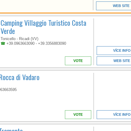
CAMPANIA
WEB SITE
Camping Villaggio Turistico Costa
EASY SUMMER OFFER:
Verde
BEACH INCLUDED IN
THE BOOKING!
Tonicello - Ricadi (VV)
☎
+39.0963663090 - +39.3356883090
VÍCE INFO
VOTE
WEB SITE
 Rocca di Vadaro
963663595
VOTE
VÍCE INFO
WELCOME TO THE
 Tramonto
FIRST 5 STAR CAMPING