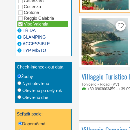
Catanzaro
Cosenza
Crotone
Reggio Calabria
Vibo Valentia
TŘÍDA
GLAMPING
ACCESSIBLE
TYP MÍSTO
Check-in/check-out data
Villaggio Turistico
Žádný
Nyní otevřeno
Tonicello - Ricadi (VV)
☎
+39 0963663459 - +39 0
Otevřeno po celý rok
Otevřeno dne
Seřadit podle:
Doporučená
Villaggio Camping