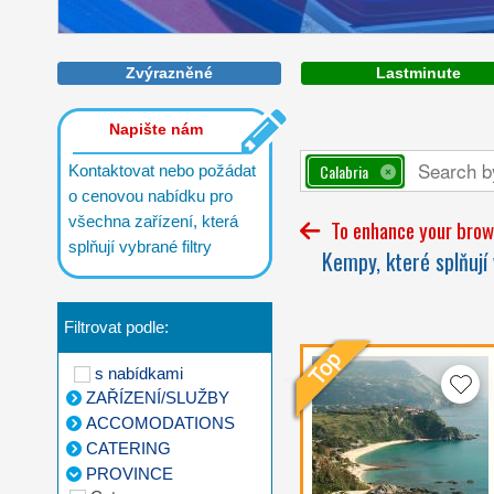
Zvýrazněné
Lastminute
Napište nám
Calabria
Kontaktovat nebo požádat
o cenovou nabídku pro
všechna zařízení, která
To enhance your brows
splňují vybrané filtry
Kempy, které splňují 
Filtrovat podle:
s nabídkami
ZAŘÍZENÍ/SLUŽBY
ACCOMODATIONS
CATERING
PROVINCE