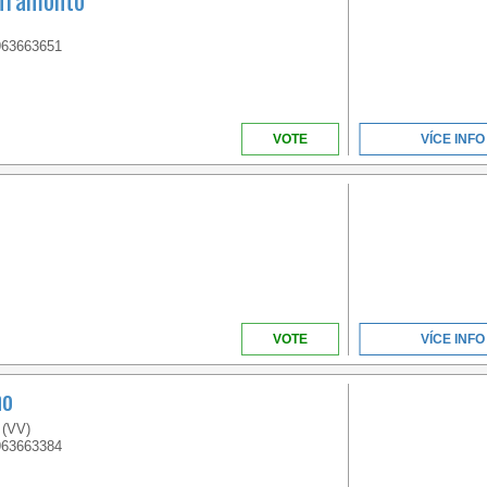
IN ITALY
963663651
VOTE
VÍCE INFO
VENETO
VOTE
VÍCE INFO
A BEACH OVER 1KM
LONG LOCATED IN THE
BEAUTIFUL GOLFO DI
no
GAETA
 (VV)
963663384