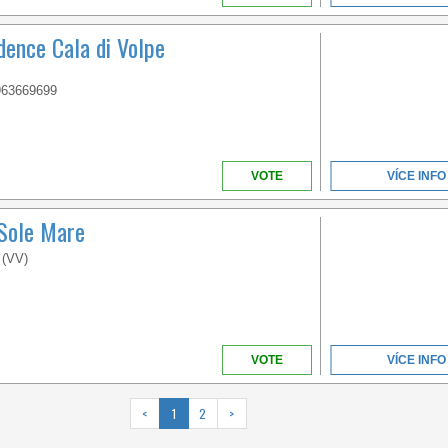
dence Cala di Volpe
963669699
VOTE
VÍCE INFO
 Sole Mare
 (VV)
VOTE
VÍCE INFO
<
1
2
>