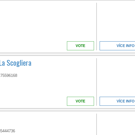
VOTE
VÍCE INFO
La Scogliera
275596168
VOTE
VÍCE INFO
35444736