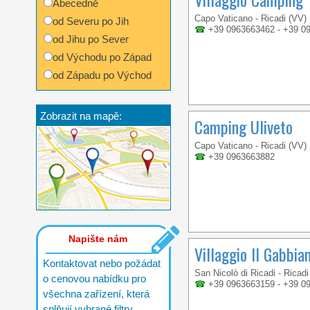
Abecedně
Capo Vaticano - Ricadi (VV)
od Severu po Jih
☎
+39 0963663462 - +39 0
od Jihu po Sever
od Východu po Západ
od Západu po Východ
Zobrazit na mapě:
Camping Uliveto
Capo Vaticano - Ricadi (VV)
☎
+39 0963663882
Napište nám
Villaggio Il Gabbia
Kontaktovat nebo požádat
San Nicolò di Ricadi - Ricadi
o cenovou nabídku pro
☎
+39 0963663159 - +39 0
všechna zařízení, která
splňují vybrané filtry