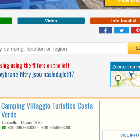
Více Inf
Video
Info località
CALABRIA
ing using the filters on the left
Zobrazit na 
A BEACH OVER 1KM
vybrané filtry jsou následující:
17
LONG LOCATED IN THE
BEAUTIFUL GOLFO DI
GAETA
Camping Villaggio Turistico Costa
Verde
Tonicello - Ricadi (VV)
☎
+39.0963663090 - +39.3356883090
VÍCE INFO