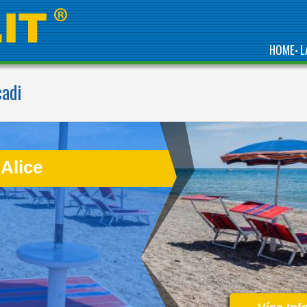
HOME
L
•
cadi
RIGHT NEXT TO ITS
OWN BEACH, BETWEEN
TROPEA AND CAPO
VATICAN
 Alice