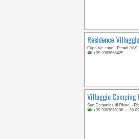
Residence Villaggio
Capo Vaticano - Ricadi (VV)
☎
+39 0963663429
Villaggio Camping
San Domenica di Ricadi - Ri
☎
+39 0963669198 - +39 0