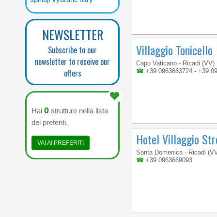
NEWSLETTER
Villaggio Tonicello
Subscribe to our
newsletter to receive our
Capo Vaticano - Ricadi (VV)
offers
☎
+39 0963663724 - +39 0
0
Hai
strutture nella lista
dei preferiti.
Hotel Villaggio St
VAI AI PREFERITI
Santa Domenica - Ricadi (V
☎
+39 0963669093