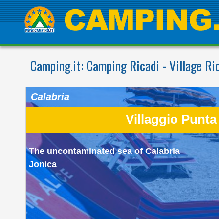
Camping.it:
Camping Ricadi - Village Ri
Calabria
Villaggio Punta
The uncontaminated sea of Calabria
Jonica