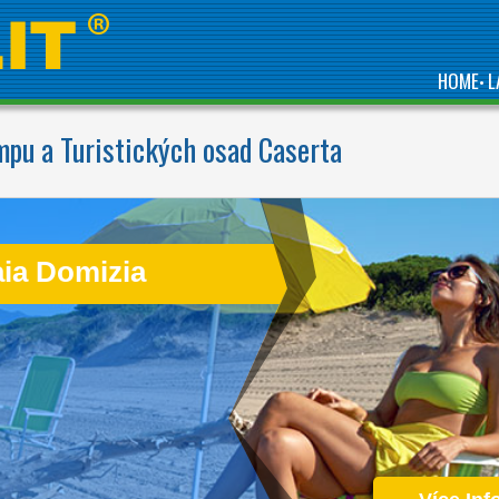
HOME
L
•
pu a Turistických osad Caserta
A BEACH OVER 1KM
LONG LOCATED IN THE
BEAUTIFUL GOLFO DI
GAETA
aia Domizia