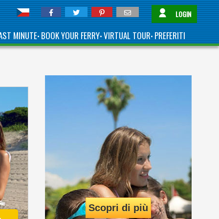
LOGIN
AST MINUTE
BOOK YOUR FERRY
VIRTUAL TOUR
PREFERITI
•
•
•
Scopri di più