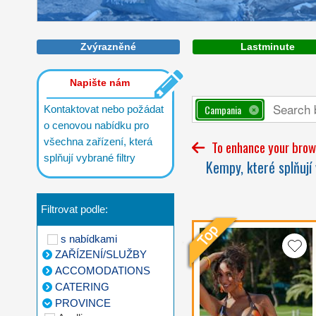
Zvýrazněné
Lastminute
Napište nám
Campania
Kontaktovat nebo požádat
o cenovou nabídku pro
všechna zařízení, která
To enhance your brows
splňují vybrané filtry
Kempy, které splňují 
Filtrovat podle:
s nabídkami
ZAŘÍZENÍ/SLUŽBY
ACCOMODATIONS
CATERING
PROVINCE