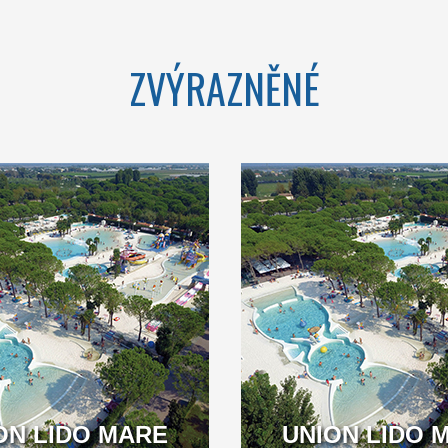
VENETO
ZVÝRAZNĚNÉ
OME TO THE
WELCOME TO THE
TAR CAMPING
FIRST 5 STAR CAMPING
IN ITALY
IN ITALY
ON LIDO MARE
VENETO
UNION LIDO 