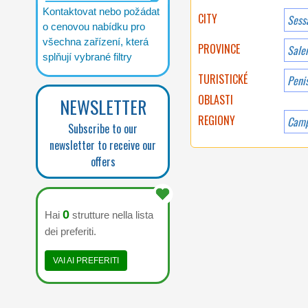
Kontaktovat nebo požádat
CITY
Sess
o cenovou nabídku pro
všechna zařízení, která
PROVINCE
Sale
splňují vybrané filtry
TURISTICKÉ
OBLASTI
NEWSLETTER
REGIONY
Camp
Subscribe to our
newsletter to receive our
offers
0
Hai
strutture nella lista
dei preferiti.
VAI AI PREFERITI