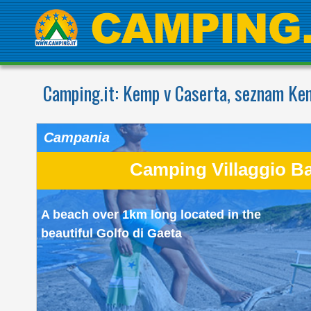
Camping.it:
Kemp v Caserta, seznam Kem
Campania
Camping Villaggio B
A beach over 1km long located in the
beautiful Golfo di Gaeta