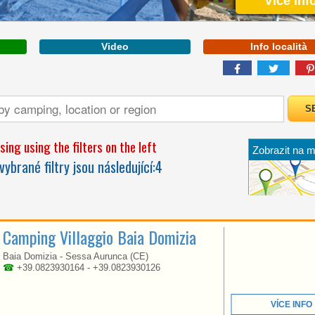
Více Inf
Video
Info località
CAMPANIA
ing using the filters on the left
Zobrazit na 
A BEACH OVER 1KM
vybrané filtry jsou následující:
4
LONG LOCATED IN THE
BEAUTIFUL GOLFO DI
GAETA
Camping Villaggio Baia Domizia
Baia Domizia - Sessa Aurunca (CE)
☎
+39.0823930164 - +39.0823930126
VÍCE INFO