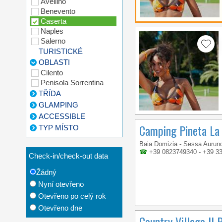
Avellino
Benevento
Caserta
Naples
Salerno
TURISTICKÉ
OBLASTI
Cilento
Penisola Sorrentina
TŘÍDA
GLAMPING
ACCESSIBLE
Camping Pineta La
TYP MÍSTO
Baia Domizia - Sessa Aurun
☎
+39 0823749340 - +39 3
Check-in/check-out data
Žádný
Nyní otevřeno
Otevřeno po celý rok
Otevřeno dne
Country Village Il 