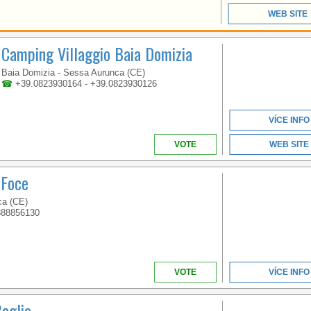
CAMPANIA
WEB SITE
Camping Villaggio Baia Domizia
A BEACH OVER 1KM
LONG LOCATED IN THE
Baia Domizia - Sessa Aurunca (CE)
BEAUTIFUL GOLFO DI
☎
+39.0823930164 - +39.0823930126
GAETA
VÍCE INFO
VOTE
WEB SITE
 Foce
ca (CE)
388856130
CAMPANIA
VOTE
VÍCE INFO
WELCOME TO THE
Baglio
FIRST 5 STAR CAMPING