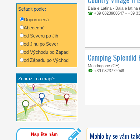
Baia e Latina - Baia e latina
Seřadit podle:
☎
+39 0823980547 - +39 3
Doporučená
Abecedně
od Severu po Jih
od Jihu po Sever
od Východu po Západ
Camping Splendid 
od Západu po Východ
Mondragone (CE)
☎
+39 0823772048
Zobrazit na mapě:
Mohlo by se vám také 
Napište nám