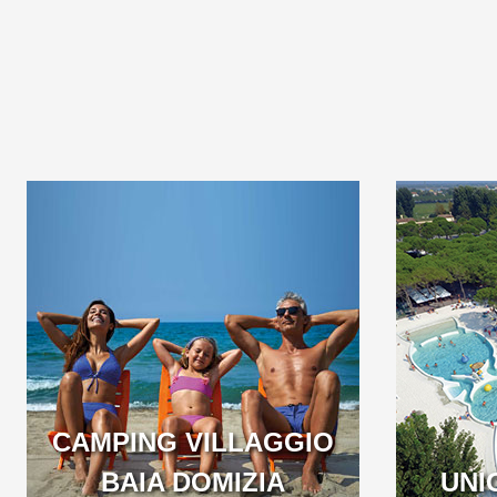
WELCOME TO THE
WELC
FIRST 5 STAR CAMPING
FIRST 5 S
IN ITALY
CAMPING VILLAGGIO
VENETO
BAIA DOMIZIA
VENETO
UNI