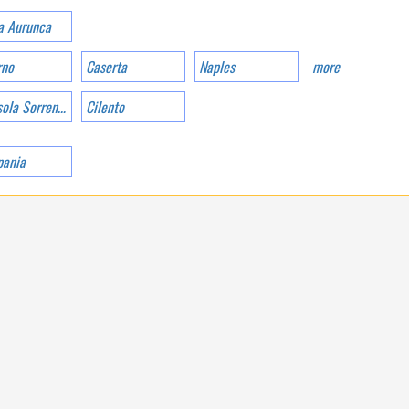
a Aurunca
rno
Caserta
Naples
more
Penisola Sorrentina
Cilento
VENETO
ania
WELCOME TO THE
FIRST 5 STAR CAMPING
IN ITALY