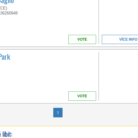
IN ITALY
 (CE)
336260948
VOTE
VÍCE INFO
Park
VENETO
VOTE
WELCOME TO THE
FIRST 5 STAR CAMPING
IN ITALY
1
líbit: