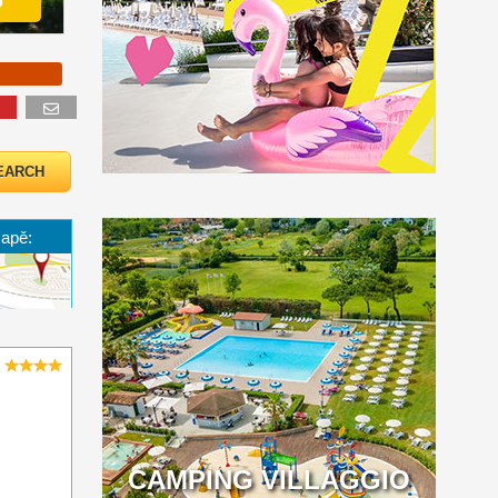
o
mapě:
CAMPING VILLAGGIO