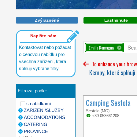
An unforgettable holiday, surrounded
Zvýrazněné
Lastminute
by 11 hectares of greenery, located on
the Adriatic sea
Napište nám
Emilia Romagna
Kontaktovat nebo požádat
o cenovou nabídku pro
všechna zařízení, která
To enhance your brows
splňují vybrané filtry
Kempy, které splňují 
Filtrovat podle:
Camping Sestola
s nabídkami
ZAŘÍZENÍ/SLUŽBY
Sestola (MO)
☎
+39.053661208
ACCOMODATIONS
CATERING
PROVINCE