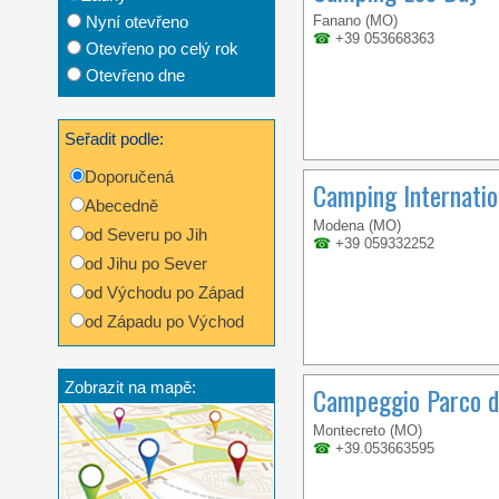
Nyní otevřeno
Fanano (MO)
☎
+39 053668363
Otevřeno po celý rok
Otevřeno dne
Seřadit podle:
Doporučená
Camping Internatio
Abecedně
Modena (MO)
od Severu po Jih
☎
+39 059332252
od Jihu po Sever
od Východu po Západ
od Západu po Východ
Zobrazit na mapě:
Campeggio Parco d
Montecreto (MO)
☎
+39.053663595