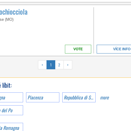
ochiocciola
ese (MO)
VOTE
VÍCE INFO
<
1
2
>
líbit:
gna
Piacenza
Repubblica di San Marino
more
 del Po
ia Romagna