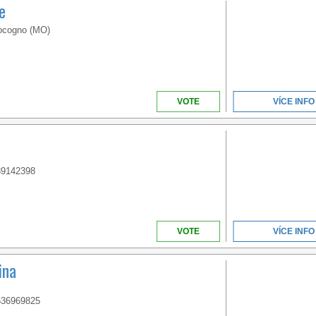
e
ocogno (MO)
VOTE
VÍCE INFO
89142398
VOTE
VÍCE INFO
ina
536969825