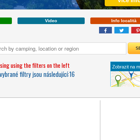
Více Inf
Video
Info località
ing using the filters on the left
Zobrazit na 
A FIRST CATEGORY,
vybrané filtry jsou následující:
16
BEAUTIFUL HOLIDAY
VILLAGE DIRECTLY BY
THE ADRIATIC SEA AND
WITH A PRIVATE BEACH