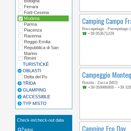
Bologna
Ferrara
Forlì-Cesena
Camping Campo Fra
Modena
Parma
Roccapelago - Pievepelago 
Piacenza
☎
+39.053671229
Ravenna
Reggio Emilia
Repubblica di San
Marino
Rimini
TURISTICKÉ
OBLASTI
Campeggio Montequ
Delta del Po
Rosola - Zocca (MO)
TŘÍDA
☎
+39 059986800 - +39 32
GLAMPING
ACCESSIBLE
TYP MÍSTO
Check-in/check-out data
Camping Eco Day
Žádný