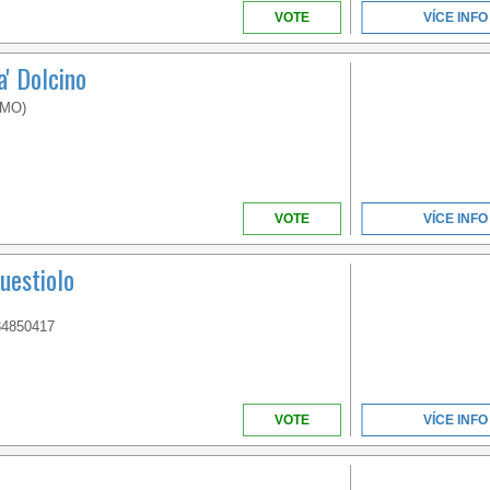
EMILIA ROMAGNA
VOTE
VÍCE INFO
' Dolcino
WELCOME TO THE
(MO)
FIRST 5 STAR CAMPING
IN ITALY
VOTE
VÍCE INFO
estiolo
84850417
VENETO
VOTE
VÍCE INFO
WELCOME TO THE
FIRST 5 STAR CAMPING