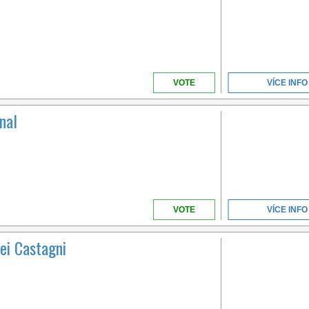
IN ITALY
VOTE
VÍCE INFO
nal
VENETO
VOTE
VÍCE INFO
A BEACH OVER 1KM
LONG LOCATED IN THE
ei Castagni
BEAUTIFUL GOLFO DI
GAETA