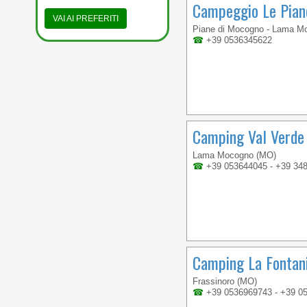
Campeggio Le Pian
VAI AI PREFERITI
Piane di Mocogno - Lama M
☎
+39 0536345622
Camping Val Verde
Lama Mocogno (MO)
☎
+39 053644045 - +39 34
Camping La Fontan
Frassinoro (MO)
☎
+39 0536969743 - +39 0