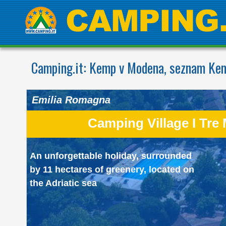
Camping.it:
Kemp v Modena, seznam Kem
Emilia Romagna
Camping Village I Tre 