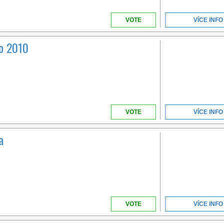
VOTE
VÍCE INFO
lo 2010
CAMPANIA
EASY SUMMER OFFER:
VOTE
VÍCE INFO
BEACH INCLUDED IN
THE BOOKING!
a
VOTE
VÍCE INFO