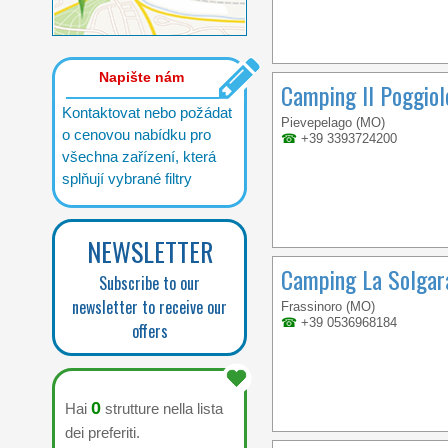
Napište nám
Camping Il Poggio
Kontaktovat nebo požádat
Pievepelago (MO)
o cenovou nabídku pro
☎
+39 3393724200
všechna zařízení, která
splňují vybrané filtry
NEWSLETTER
Camping La Solgar
Subscribe to our
newsletter to receive our
Frassinoro (MO)
☎
+39 0536968184
offers
0
Hai
strutture nella lista
dei preferiti.