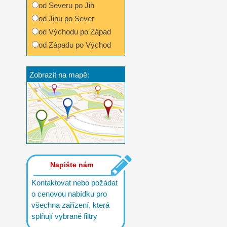
od Severu po Jih
od Jihu po Sever
od Východu po Západ
od Západu po Východ
Zobrazit na mapě:
Napište nám
Kontaktovat nebo požádat
o cenovou nabídku pro
všechna zařízení, která
splňují vybrané filtry