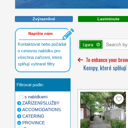
A haven of fragrance and colour
totally in harmony with the
surrounding landscape
Zvýrazněné
Lastminute
Napište nám
Liguria
Kontaktovat nebo požádat
o cenovou nabídku pro
všechna zařízení, která
To enhance your brows
splňují vybrané filtry
Kempy, které splňují 
Filtrovat podle:
s nabídkami
ZAŘÍZENÍ/SLUŽBY
ACCOMODATIONS
CATERING
PROVINCE