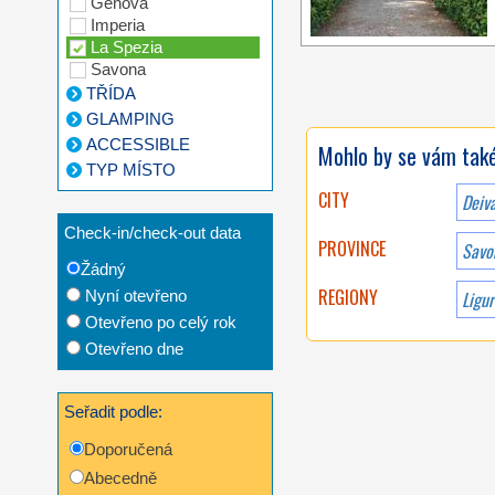
Genova
Imperia
La Spezia
Savona
TŘÍDA
GLAMPING
ACCESSIBLE
Mohlo by se vám také 
TYP MÍSTO
CITY
Deiv
Check-in/check-out data
PROVINCE
Savo
Žádný
REGIONY
Nyní otevřeno
Ligur
Otevřeno po celý rok
Otevřeno dne
Seřadit podle:
Doporučená
Abecedně