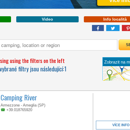
Více Inf
Video
Info località
LIGURIA
ing using the filters on the left
Zobrazit na 
BETWEEN CINQUE
vybrané filtry jsou následující:
1
TERRE AND
PORTOFINO,
IMMERSED IN A
LANDSCAPE OF PINE
AND ACACIA TREES
Camping River
Armezzone - Ameglia (SP)
☎
+39.018765920
VÍCE INFO