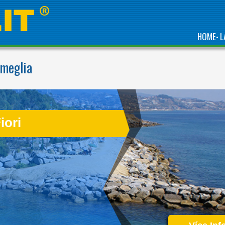
HOME
L
•
Ameglia
THE 10 BEST
CAMPINGS OF THE
LIGURIAN RIVIERA
iori