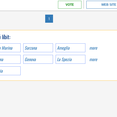
LIGURIA
VOTE
WEB SITE
1
WELCOME TO CINQUE
TERRE
líbit:
a Marina
Sarzana
Ameglia
more
na
Genova
La Spezia
more
ia
LIGURIA
CAMPING GIANNA IS
ONLY 300M FAR FROM