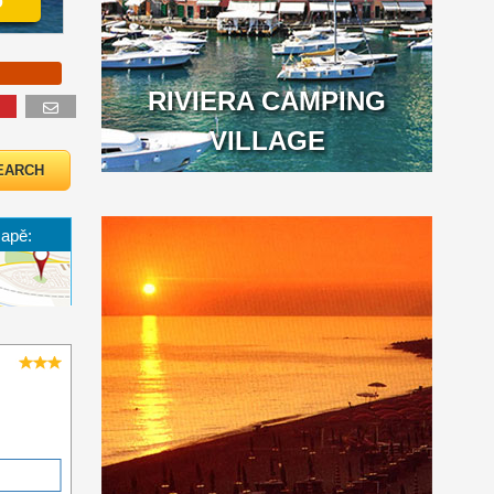
o
RIVIERA CAMPING
VILLAGE
mapě: