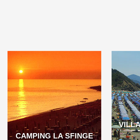
WELCOME TO CINQUE
THE
TERRE
MARINA
COMPLEX
AT THE M
RIVER MA
BORD
VILL
LIGURIA
CAMPING LA SFINGE
LIGURIA