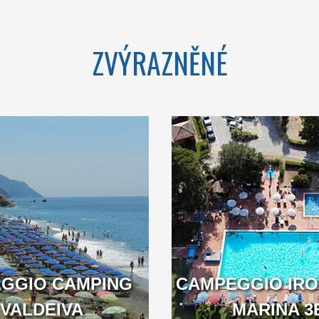
LIGURIA
ZVÝRAZNĚNÉ
 IRON/GATE -
A HAVEN OF
 3B TOURIST
FRAGRANCE AND
 IS LOCATED
COLOUR TOTALLY IN
OUTH OF THE
HARMONY WITH THE
GRA, ON THE
SURROUNDING
ER BETWEEN
LANDSCAPE
LIGURIA AND
TUSCANY.
AGGIO CAMPING
CAMPEGGIO IRO
VALDEIVA
LIGURIA
MARINA 3