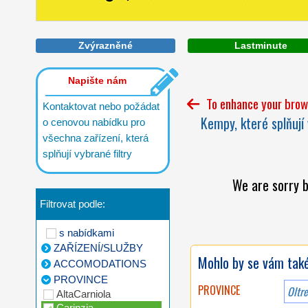
Zvýrazněné
Lastminute
Napište nám
To enhance your brows
Kontaktovat nebo požádat
Kempy, které splňují 
o cenovou nabídku pro
všechna zařízení, která
splňují vybrané filtry
We are sorry b
Filtrovat podle:
s nabídkami
ZAŘÍZENÍ/SLUŽBY
Mohlo by se vám také 
ACCOMODATIONS
PROVINCE
PROVINCE
Oltr
AltaCarniola
Carinzia