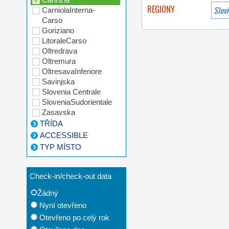
REGIONY
Slov
CarniolaInterna-
Carso
Goriziano
LitoraleCarso
Oltredrava
Oltremura
OltresavaInferiore
Savinjska
Slovenia Centrale
SloveniaSudorientale
Zasavska
TŘÍDA
ACCESSIBLE
TYP MÍSTO
Check-in/check-out data
Žádný
Nyní otevřeno
Otevřeno po celý rok