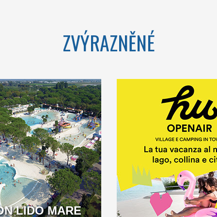
VENETO
ZVÝRAZNĚNÉ
A BEACH OVER 1KM
LONG LOCATED IN THE
BEAUTIFUL GOLFO DI
GAETA
ON LIDO MARE
CAMPANIA