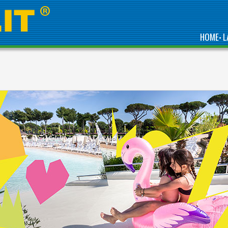
HOME
L
•
DIRECTLY BY THE SEA,
IS ONE OF THE BEST
COMPLEXES IN
ABRUZZO, GREEN
REGION OF ITALY