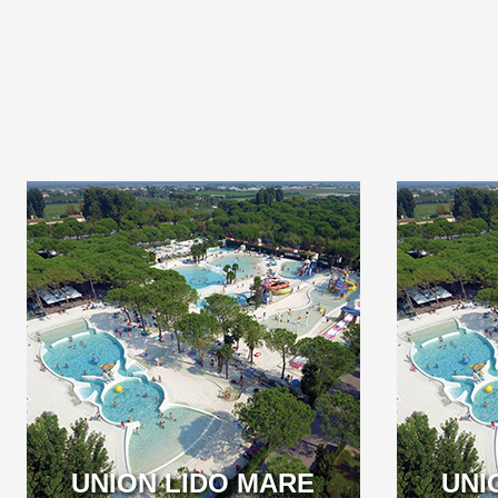
WELCOME TO THE
FIRST 5 STAR CAMPING
IN ITALY
VENETO
UNION LIDO MARE
UNI