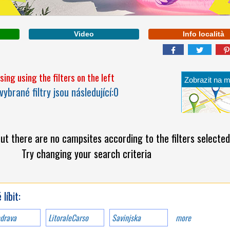
Video
Info località
ABRUZZO
ing using the filters on the left
Zobrazit na 
vybrané filtry jsou následující:
0
A BEACH OVER 1KM
LONG LOCATED IN THE
BEAUTIFUL GOLFO DI
ut there are no campsites according to the filters selected
GAETA
Try changing your search criteria
líbit:
edrava
LitoraleCarso
Savinjska
more