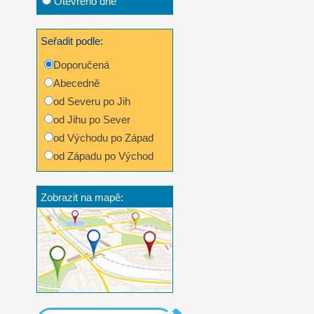
Otevřeno dne
Seřadit podle:
Doporučená
Abecedně
od Severu po Jih
od Jihu po Sever
od Východu po Západ
od Západu po Východ
Zobrazit na mapě: