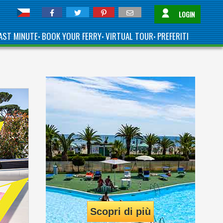
LOGIN
AST MINUTE
BOOK YOUR FERRY
VIRTUAL TOUR
PREFERITI
•
•
•
Scopri di più