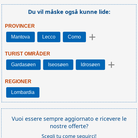
Du vil måske også kunne lide:
PROVINCER
+
Mantova
Lecco
Como
TURIST OMRÅDER
+
Gardasøen
Iseosøen
Idrosøen
REGIONER
Lombardia
Vuoi essere sempre aggiornato e ricevere le
nostre offerte?
Scegli tu come seguirci!