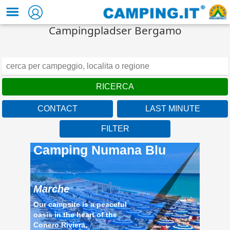
Campingpladser Bergamo
CONTACT
LAST MINUTE
FILTER
Camping Numana Blu
Marche
Our campsite is a peaceful
oasis in the heart of the
Conero Riviera,