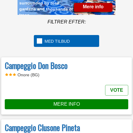
surrounded by rose
Mere info
gardens and thousands of
trees
FILTRER EFTER:
MED TILBUD
Campeggio Don Bosco
Onore (BG)
VOTE
MERE INFO
Campeggio Clusone Pineta