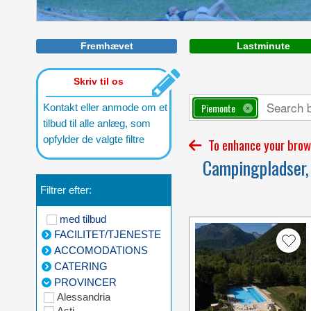
Lake Maggiore. The great show as a
gift of Nature
Fremhævet
Lastminute
Skriv til os
Piemonte
Kontakt eller anmode om et
tilbud til alle anlæg, som
opfylder de valgte filtre
To enhance your brows
Campingpladser, 
Filtrer efter:
med tilbud
FACILITET/TJENESTE
ACCOMODATIONS
CATERING
PROVINCER
Alessandria
Asti