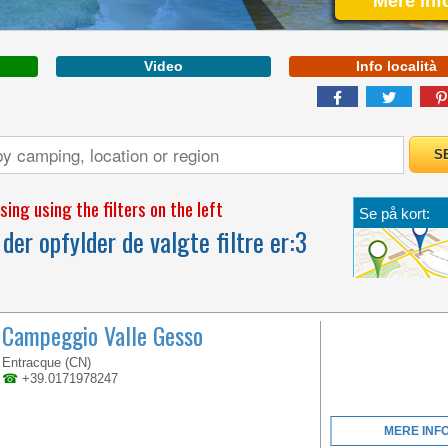
Mere inf
Video
Info località
ABRUZZO
ing using the filters on the left
Se på kort:
WELCOME TO THE
der opfylder de valgte filtre er:
3
FIRST 5 STAR CAMPING
IN ITALY
Campeggio Valle Gesso
Entracque (CN)
☎
+39.0171978247
MERE INF