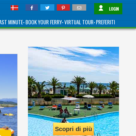
LOGIN
AST MINUTE
BOOK YOUR FERRY
VIRTUAL TOUR
PREFERITI
•
•
•
Scopri di più