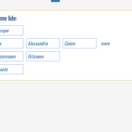
IN ITALY
ne lide:
acque
a
Alessandria
Cuneo
more
ioresøen
Ortasøen
VENETO
onte
WELCOME TO THE
FIRST 5 STAR CAMPING
IN ITALY