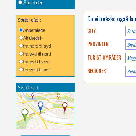
Åbent den
Du vil måske også kun
Sorter efter:
CITY
Anbefalede
Entr
Alfabetisk
PROVINCER
Biell
fra nord til syd
fra syd til nord
TURIST OMRÅDER
Magg
fra øst til vest
fra vest til øst
REGIONER
Piem
Se på kort: