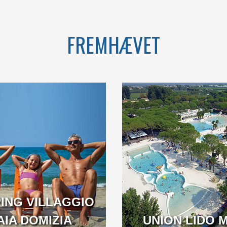
CAMPANIA
FREMHÆVET
OME TO THE
A BEACH OVER 1KM
TAR CAMPING
LONG LOCATED IN THE
IN ITALY
BEAUTIFUL GOLFO DI
GAETA
ING VILLAGGIO
AIA DOMIZIA
CAMPANIA
UNION LIDO 