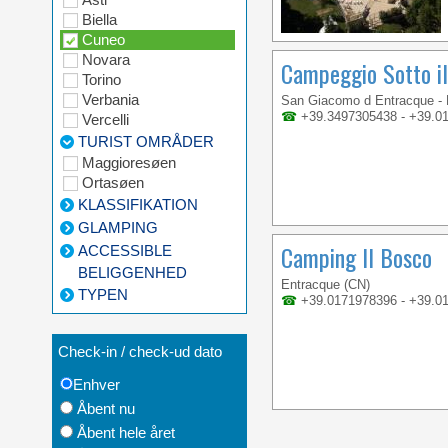
Biella
Cuneo
Novara
Campeggio Sotto il
Torino
Verbania
San Giacomo d Entracque - 
☎
+39.3497305438 - +39.0
Vercelli
TURIST OMRÅDER
Maggioresøen
Ortasøen
KLASSIFIKATION
GLAMPING
Camping Il Bosco
ACCESSIBLE
BELIGGENHED
Entracque (CN)
TYPEN
☎
+39.0171978396 - +39.0
Check-in / check-ud dato
Enhver
Åbent nu
Åbent hele året