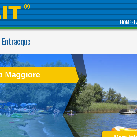
HOME
L
•
 Entracque
DIRECTLY BY THE SEA,
IS ONE OF THE BEST
COMPLEXES IN
ABRUZZO, GREEN
o Maggiore
REGION OF ITALY