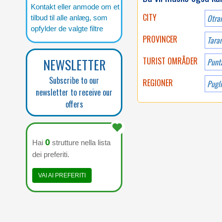
Kontakt eller anmode om et
CITY
Otra
tilbud til alle anlæg, som
opfylder de valgte filtre
PROVINCER
Tara
NEWSLETTER
TURIST OMRÅDER
Punt
Subscribe to our
REGIONER
Pugl
newsletter to receive our
offers
0
Hai
strutture nella lista
dei preferiti.
VAI AI PREFERITI