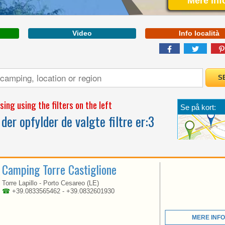
Mere inf
Video
Info località
PUGLIA
ing using the filters on the left
Se på kort:
BETWEEN CLIFFS AND
der opfylder de valgte filtre er:
3
COVES BATHED BY
CRYSTAL BLUE WATER
Camping Torre Castiglione
Torre Lapillo - Porto Cesareo (LE)
☎
+39.0833565462 - +39.0832601930
MERE INFO