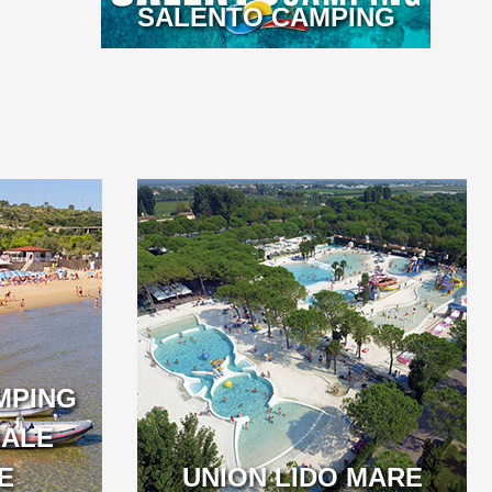
SALENTO CAMPING
MPING
NALE
E
UNION LIDO MARE