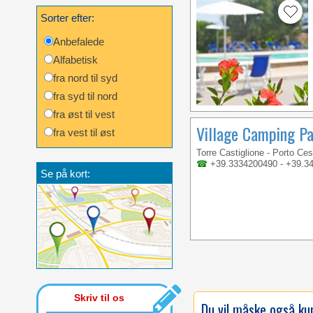
Sorter efter:
Anbefalede
Alfabetisk
fra nord til syd
fra syd til nord
fra øst til vest
Village Camping P
fra vest til øst
Torre Castiglione - Porto Ce
☎
+39.3334200490 - +39.3
Se på kort:
Skriv til os
Du vil måske også kun