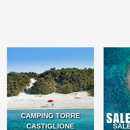
IN CLOSE CONTACT
YOUR 
WITH NATURE IN
GAR
SALENTO, APULIA,
WITHOUT SACRIFICING
COMFORT.
CAMPING TORRE
CASTIGLIONE
PUGLIA
SAL