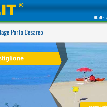
HOME
L
•
lage Porto Cesareo
SPEND YOUR SUMMER
HOLIDAYS IN TORRE
CASTIGLIONE AND
ENJOY ITS CRYSTAL
tiglione
CLEAR SEA