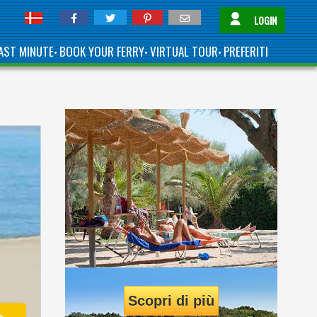
LOGIN
AST MINUTE
BOOK YOUR FERRY
VIRTUAL TOUR
PREFERITI
•
•
•
Scopri di più