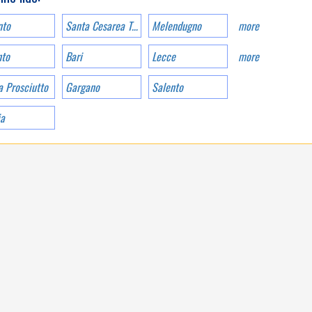
nto
Santa Cesarea Terme
Melendugno
more
nto
Bari
Lecce
more
PUGLIA
a Prosciutto
Gargano
Salento
ia
IN CLOSE CONTACT
WITH NATURE IN
SALENTO, APULIA,
WITHOUT SACRIFICING
COMFORT.