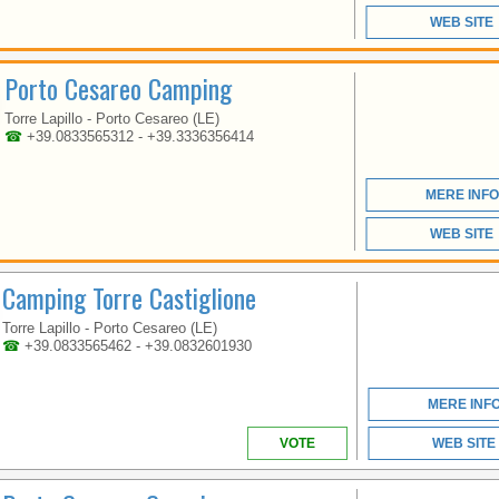
PUGLIA
WEB SITE
Porto Cesareo Camping
FUN AND RELAXATION
BETWEEN THE BLUE
Torre Lapillo - Porto Cesareo (LE)
SEA AND THE GREEN
☎
+39.0833565312 - +39.3336356414
OF THE
MEDITERRANEAN
MERE INFO
WEB SITE
Camping Torre Castiglione
Torre Lapillo - Porto Cesareo (LE)
☎
+39.0833565462 - +39.0832601930
PUGLIA
MERE INF
VOTE
WEB SITE
FUN AND RELAXATION
BETWEEN THE BLUE