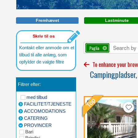
Spend your summer holidays in Torre
Castiglione and enjoy its crystal clear
sea
Fremhævet
Lastminute
Skriv til os
Puglia
Kontakt eller anmode om et
tilbud til alle anlæg, som
opfylder de valgte filtre
To enhance your brows
Campingpladser, 
Filtrer efter:
med tilbud
FACILITET/TJENESTE
ACCOMODATIONS
CATERING
PROVINCER
Bari
Brindisi