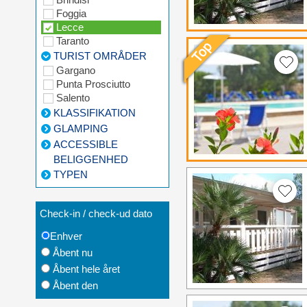
Foggia
Lecce
Taranto
TURIST OMRÅDER
Gargano
Punta Prosciutto
Salento
KLASSIFIKATION
GLAMPING
ACCESSIBLE
BELIGGENHED
TYPEN
Check-in / check-ud dato
Enhver
Åbent nu
Åbent hele året
Åbent den