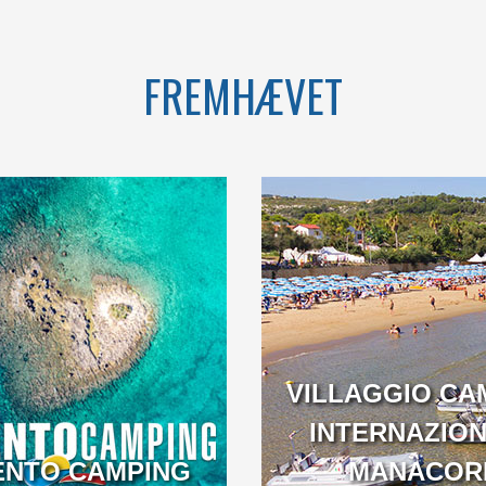
FREMHÆVET
HOLIDAYS IN
WELCOME TO THE
GANO, TRUE
FIRST 5 STAR CAMPING
EMOTION
IN ITALY
VILLAGGIO CA
INTERNAZIO
ENTO CAMPING
VENETO
MANACOR