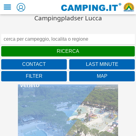
Campingpladser Lucca
CONTACT
LAST MINUTE
FILTER
MAP
Union Lido Mare
Veneto
Welcome to the first 5 star