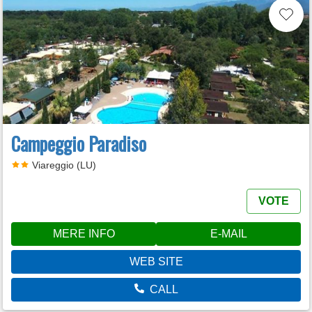
Campeggio Paradiso
Viareggio (LU)
VOTE
MERE INFO
E-MAIL
WEB SITE
CALL