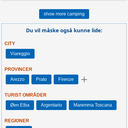
show more camping
Du vil måske også kunne lide:
CITY
Viareggio
PROVINCER
+
Arezzo
Prato
Firenze
TURIST OMRÅDER
Øen Elba
Argentario
Maremma Toscana
REGIONER