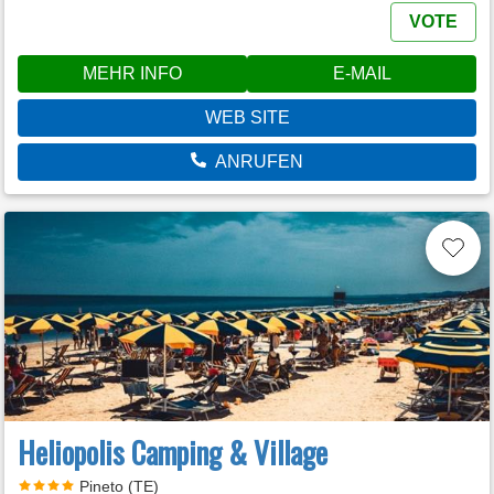
VOTE
MEHR INFO
E-MAIL
WEB SITE
ANRUFEN
Heliopolis Camping & Village
Pineto (TE)