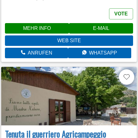
VOTE
MEHR INFO
E-MAIL
WEB SITE
ANRUFEN
WHATSAPP
Tenuta il guerriero Agricampeggio