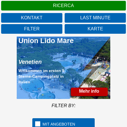
KONTAKT
LAST MINUTE
FILTER
KARTE
Union Lido Mare
Venetien
Willkommen im ersten 5-
Sterne-Campingplatz in
Italien
Mehr info
FILTER BY:
MIT ANGEBOTEN