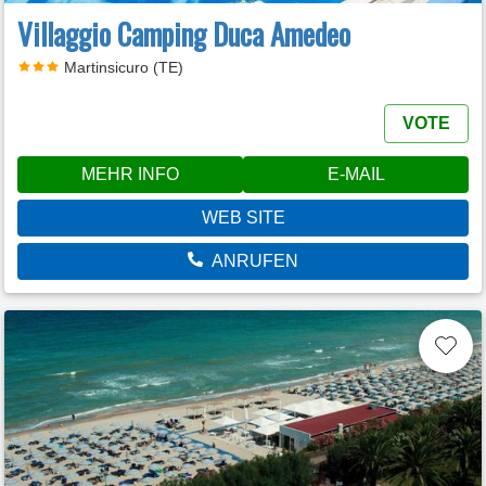
Villaggio Camping Duca Amedeo
Martinsicuro (TE)
VOTE
MEHR INFO
E-MAIL
WEB SITE
ANRUFEN