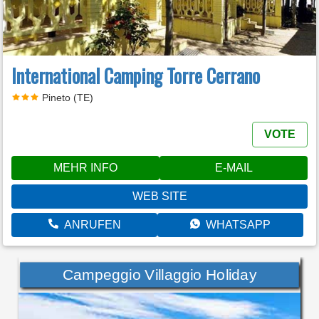
International Camping Torre Cerrano
Pineto (TE)
VOTE
MEHR INFO
E-MAIL
WEB SITE
ANRUFEN
WHATSAPP
Campeggio Villaggio Holiday