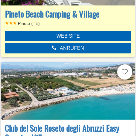
Pineto Beach Camping & Village
Pineto (TE)
WEB SITE
ANRUFEN
Club del Sole Roseto degli Abruzzi Easy