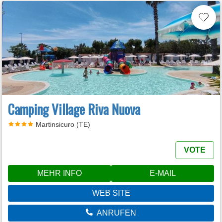
Camping Village Riva Nuova
Martinsicuro (TE)
VOTE
MEHR INFO
E-MAIL
WEB SITE
ANRUFEN