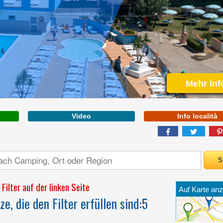
ABRUZZEN
IN EINEM DER
Mehr inf
SCHÖNSTEN
Video
Info località
ABSCHNITTE DER
MEDITERRANEN
MACCHIA DER
ADRIAKÜSTE
EINGEBETTET
GELEGEN
Filter auf der linken Seite
Auf Karte anz
e, die den Filter erfüllen sind:
5