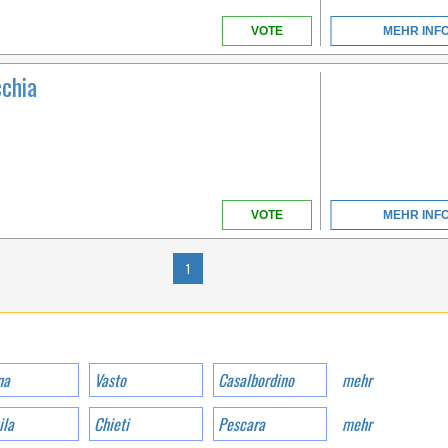
VOTE
MEHR INF
chia
KAMPANIEN
MIT EINER
VOTE
MEHR INF
MEERESFRONT VON
ÜBER 1KM INMITTEN
DES WUNDERBAREN
1
RAHMEN VON GOLF
VON GAETA
na
Vasto
Casalbordino
mehr
ila
Chieti
Pescara
mehr