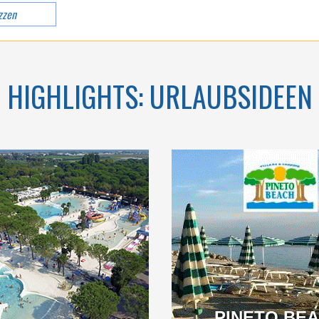
KAMPANIEN
zzen
HIGHLIGHTS: URLAUBSIDEEN
KT AM MEER,
LIEGT NUR WENIGE
N DER NATUR
METER VON DEM
SANDSTRAND WENIGE
SCHRITTE VOM
BLAUEN MEER IM
GRÜNEN…
PINETO BE