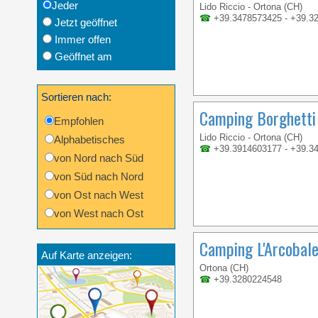
Jeder
Lido Riccio - Ortona (CH)
☎
+39.3478573425 - +39.3
Jetzt geöffnet
Immer offen
Geöffnet am
Sortieren nach:
Camping Borghetti
Empfohlen
Lido Riccio - Ortona (CH)
Alphabetisches
☎
+39.3914603177 - +39.3
von Nord nach Süd
von Süd nach Nord
von Ost nach West
von West nach Ost
Camping L'Arcobal
Auf Karte anzeigen:
Ortona (CH)
☎
+39.3280224548