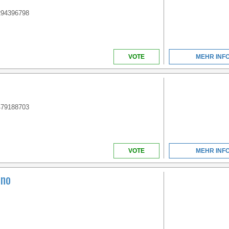
CAMPINGPLATZ IN
294396798
ITALIEN
VOTE
MEHR INF
479188703
VENETIEN
VOTE
MEHR INF
MIT EINER
MEERESFRONT VON
eno
ÜBER 1KM INMITTEN
DES WUNDERBAREN
RAHMEN VON GOLF
VON GAETA