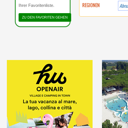
REGIONEN
Abru
Ihrer Favoritenliste.
ZU DEN FAVORITEN GEHEN
WILLKOMMEN IM
DIRE
ERSTEN 5-STERNE-
INMITTE
CAMPINGPLATZ IN
ITALIEN