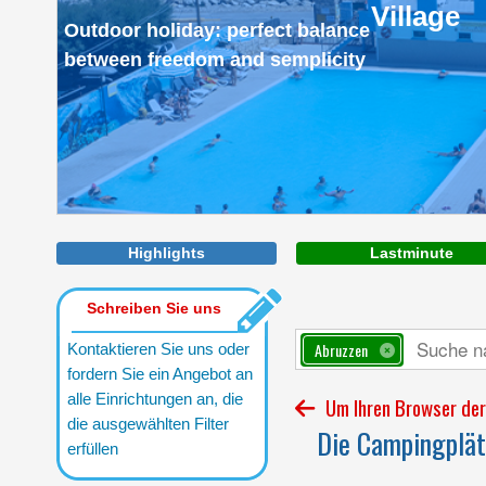
Village
Outdoor holiday: perfect balance
between freedom and semplicity
Highlights
Lastminute
Schreiben Sie uns
Abruzzen
Kontaktieren Sie uns oder
fordern Sie ein Angebot an
alle Einrichtungen an, die
Um Ihren Browser der 
die ausgewählten Filter
Die Campingplätz
erfüllen