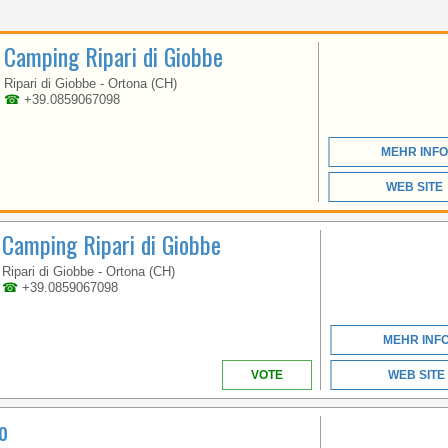
ABRUZZEN
Camping Ripari di Giobbe
Ripari di Giobbe - Ortona (CH)
DIREKT AM MEER WIE
☎
+39.0859067098
IN EINER ART
AMPHITHEATER
GELEGEN
MEHR INFO
WEB SITE
Camping Ripari di Giobbe
Ripari di Giobbe - Ortona (CH)
☎
+39.0859067098
ABRUZZEN
MEHR INF
VOTE
WEB SITE
o
WILLKOMMEN IM
ERSTEN 5-STERNE-