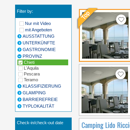
Filter by:
Nur mit Video
mit Angeboten
AUSSTATTUNG
UNTERKÜNFTE
GASTRONOMIE
PROVINZ
Chieti
L'Aquila
Pescara
Teramo
KLASSIFIZIERUNG
GLAMPING
BARRIEREFREIE
TYPLOKALITÄT
Camping Lido Ricci
Check-in/check-out date