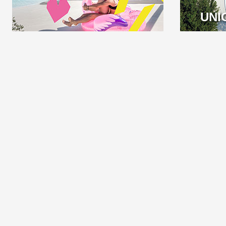
VENETIEN
ABRUZZE
UNI