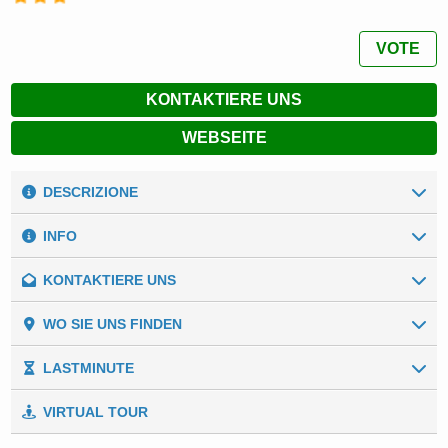
VOTE
KONTAKTIERE UNS
WEBSEITE
DESCRIZIONE
INFO
KONTAKTIERE UNS
Unsere Zahlen
Umgebung:
Meer
Allgemeine Daten
WO SIE UNS FINDEN
Vorname
*
Gesamtgröße:
20.000 (m²)
LASTMINUTE
Stromstärke der Tonhöhen:
VIRTUAL TOUR
Nachname
*
Camping Surabaja - La Playa
min: keine Angabe, max: 6 A