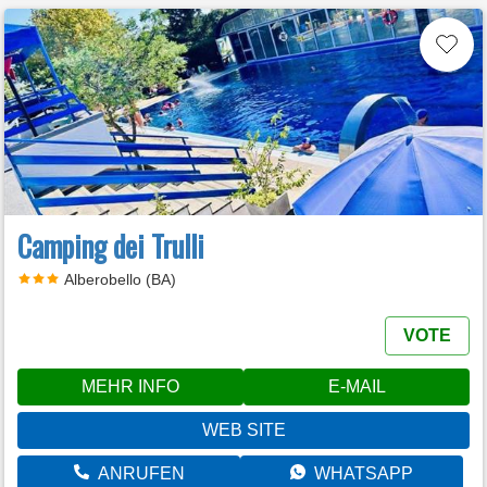
Camping dei Trulli
Alberobello (BA)
VOTE
MEHR INFO
E-MAIL
WEB SITE
ANRUFEN
WHATSAPP