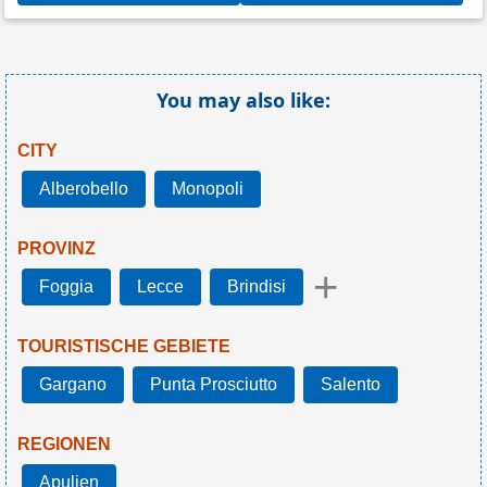
You may also like:
CITY
Alberobello
Monopoli
PROVINZ
+
Foggia
Lecce
Brindisi
TOURISTISCHE GEBIETE
Gargano
Punta Prosciutto
Salento
REGIONEN
Apulien