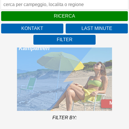
KONTAKT
LAST MINUTE
FILTER
Camping Baia Domizia
Kampanien
Mehr info
Mit einer Meeresfront von
über 1km inmitten des
wunderbaren Rahmen von
FILTER BY:
Golf von Gaeta