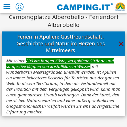
Campingplätze Alberobello - Feriendorf
Alberobello
Ferien in Apulien: Gastfreundschaft,
×
Geschichte und Natur im Herzen des
Mittelmeers
Mit seiner
800 km langen Küste, wo goldene Strände und
suggestive Klippen von kristallklarem Wasser
mit
wunderbaren Meeresgründen umspült werden, ist Apulien
ein immer beliebteres Reiseziel für Touristen aus der ganzen
Welt. In diesem Territorium, in dem die Verbundenheit mit
der Tradition mit dem Vergnügen gekoppelt wird, kann man
einen glamourösen Urlaub verbringen. Dank der Kunst, den
herrlichen Naturszenarien und einer außergewöhnlichen
önogastronomischen Vielfalt werden Sie eine unvergessliche
Erfahrung machen.