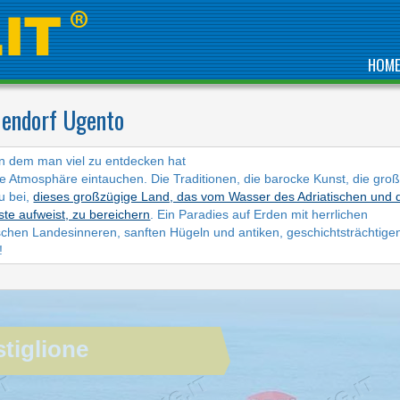
HOM
iendorf Ugento
IHRE SOMMERFERIEN
n dem man viel zu entdecken hat
IM KARIBISCHEN MEER
ge Atmosphäre eintauchen. Die Traditionen, die barocke Kunst, die gro
VON TORRE
u bei,
dieses großzügige Land, das vom Wasser des Adriatischen und 
CASTIGLIONE
te aufweist, zu bereichern
. Ein Paradies auf Erden mit herrlichen
hen Landesinneren, sanften Hügeln und antiken, geschichtsträchtige
!
tiglione