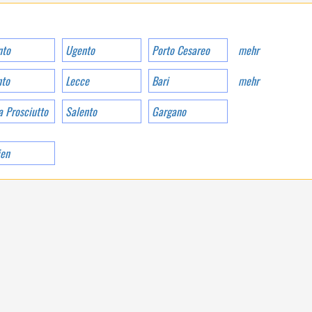
NTSPANNUNG Z
WISCHEN DAS BLAU D
ES MEER UND DAS G
RÜN DER NATUR
nto
Ugento
Porto Cesareo
mehr
nto
Lecce
Bari
mehr
a Prosciutto
Salento
Gargano
ien
APULIEN
EIN KONZENTRAT VON
SPASS UND E
NTSPANNUNG Z
WISCHEN DAS BLAU D
ES MEER UND DAS G
RÜN DER NATUR