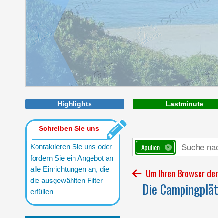
Ihre sommerferien im karibischen
Meer von Torre Castiglione
Highlights
Lastminute
Schreiben Sie uns
Apulien
Kontaktieren Sie uns oder
fordern Sie ein Angebot an
alle Einrichtungen an, die
Um Ihren Browser der 
die ausgewählten Filter
Die Campingplätz
erfüllen