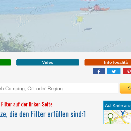
APULIEN
Mehr inf
Video
Info località
EIN KONZENTRAT VON
SPASS UND E
NTSPANNUNG Z
WISCHEN DAS BLAU D
ES MEER UND DAS G
RÜN DER NATUR
Filter auf der linken Seite
Auf Karte anz
e, die den Filter erfüllen sind:
1