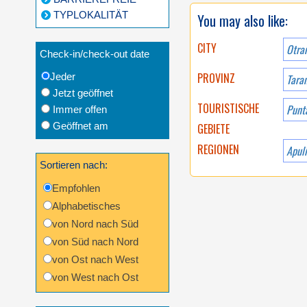
TYPLOKALITÄT
You may also like:
CITY
Otra
Check-in/check-out date
PROVINZ
Jeder
Tara
Jetzt geöffnet
TOURISTISCHE
Punt
Immer offen
Geöffnet am
GEBIETE
REGIONEN
Apul
Sortieren nach:
Empfohlen
Alphabetisches
von Nord nach Süd
von Süd nach Nord
von Ost nach West
von West nach Ost