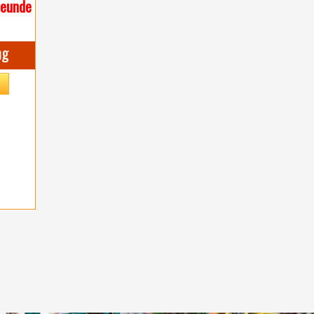
reunde
ng