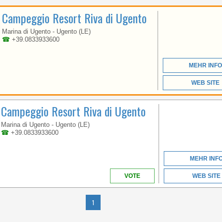
APULIEN
Campeggio Resort Riva di Ugento
Marina di Ugento - Ugento (LE)
☎
+39.0833933600
EIN KONZENTRAT VON
SPASS UND E
NTSPANNUNG Z
MEHR INFO
WISCHEN DAS BLAU D
ES MEER UND DAS G
RÜN DER NATUR
WEB SITE
Campeggio Resort Riva di Ugento
Marina di Ugento - Ugento (LE)
☎
+39.0833933600
MEHR INF
APULIEN
VOTE
WEB SITE
1
EIN KONZENTRAT VON
SPASS UND E