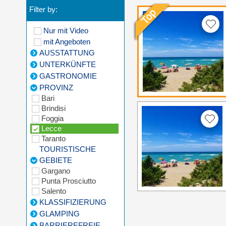
Filter by:
Nur mit Video
mit Angeboten
AUSSTATTUNG
UNTERKÜNFTE
GASTRONOMIE
PROVINZ
Bari
Brindisi
Foggia
Lecce
Taranto
TOURISTISCHE
GEBIETE
Gargano
Punta Prosciutto
Salento
KLASSIFIZIERUNG
GLAMPING
BARRIEREFREIE