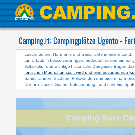
Camping.it:
Campingplätze Ugento - Fer
Lecce: Sonne, Harmonie und Geschichte in einem Land, i
Ein Urlaub in Lecce verbringen, bedeutet, in eine einmali
Volkskultur und wichtige historische Zeugnisse tragen daz
Ionischen Meeres umspült wird und eine bezaubernde Küs
Sandstränden, Buchten, Felswänden und einem harmonisc
Dörfern. Lecce: Sonne, Entspannung.. und sehr viel Spaß
Apulien
Camping Torre Cas