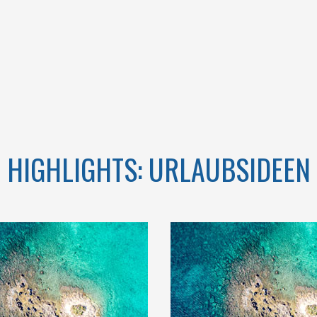
HIGHLIGHTS: URLAUBSIDEEN
GEM KONTAKT
IHR URLAUB IN
DER NATUR IM
GARGANO, EIN
O, APULIEN,
UNVERGESSLICHER
UF KOMFORT
URLAUB
RZICHTEN ZU
MÜSSEN.