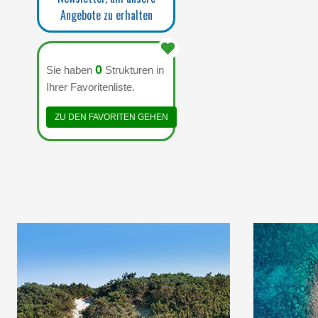
Angebote zu erhalten
0
Sie haben
Strukturen in
Ihrer Favoritenliste.
ZU DEN FAVORITEN GEHEN
IN ENGEM KONTAKT
IN EN
MIT DER NATUR IM
MIT 
SALENTO, APULIEN,
SALENT
OHNE AUF KOMFORT
OHNE A
VERZICHTEN ZU
VE
MÜSSEN.