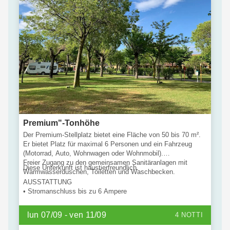
Premium"-Tonhöhe
Der Premium-Stellplatz bietet eine Fläche von 50 bis 70 m².
Er bietet Platz für maximal 6 Personen und ein Fahrzeug
(Motorrad, Auto, Wohnwagen oder Wohnmobil).
Freier Zugang zu den gemeinsamen Sanitäranlagen mit
Diese Unterkunft ist haustierfreundlich.
Warmwasserduschen, Toiletten und Waschbecken.
AUSSTATTUNG
• Stromanschluss bis zu 6 Ampere
lun 07/09 - ven 11/09
4 NOTTI