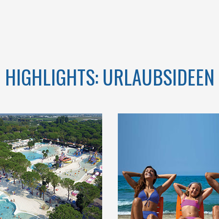
KAMPANIEN
HIGHLIGHTS: URLAUBSIDEEN
MIT EINER
WILLKOMMEN IM
SFRONT VON
ERSTEN 5-STERNE-
KM INMITTEN
CAMPINGPLATZ IN
UNDERBAREN
ITALIEN
N VON GOLF
VON GAETA