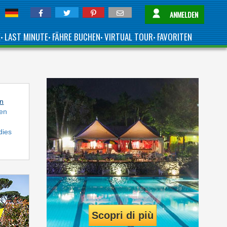
ANMELDEN
E
LAST MINUTE
FÄHRE BUCHEN
VIRTUAL TOUR
FAVORITEN
•
•
•
•
n
ten
dies
Scopri di più