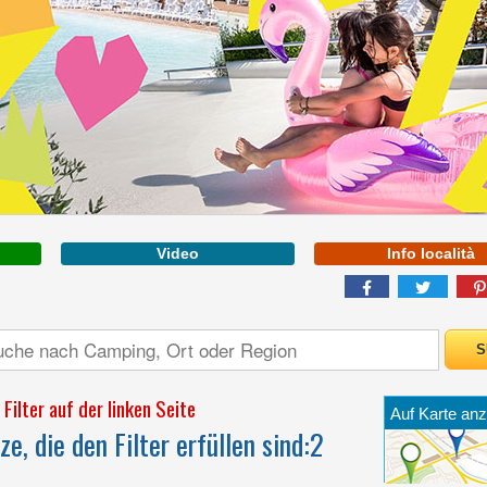
FRIAL-JUL. VENETIEN
MIT EINER
MEERESFRONT VON
Video
Info località
ÜBER 1KM INMITTEN
DES WUNDERBAREN
RAHMEN VON GOLF
VON GAETA
Filter auf der linken Seite
Auf Karte anz
e, die den Filter erfüllen sind:
2