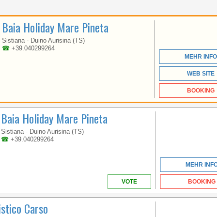
KAMPANIEN
Baia Holiday Mare Pineta
Sistiana - Duino Aurisina (TS)
MIT EINER
☎
+39.040299264
MEERESFRONT VON
MEHR INFO
ÜBER 1KM INMITTEN
DES WUNDERBAREN
RAHMEN VON GOLF
WEB SITE
VON GAETA
BOOKING
Baia Holiday Mare Pineta
Sistiana - Duino Aurisina (TS)
☎
+39.040299264
KAMPANIEN
MEHR INF
VOTE
BOOKING
stico Carso
WILLKOMMEN IM
ERSTEN 5-STERNE-