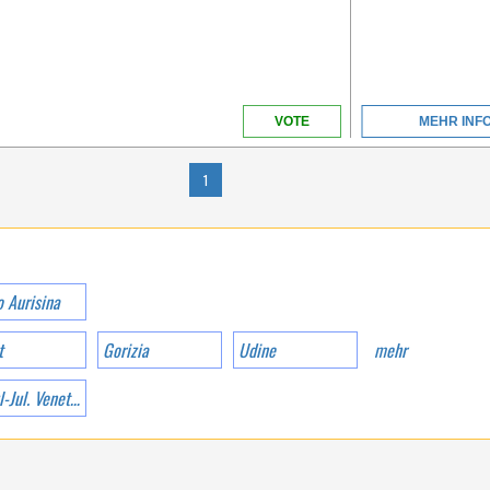
CAMPINGPLATZ IN
ITALIEN
VOTE
MEHR INF
1
VENETIEN
o Aurisina
t
Gorizia
Udine
mehr
MIT EINER
MEERESFRONT VON
ÜBER 1KM INMITTEN
Friaul-Jul. Venetien
DES WUNDERBAREN
RAHMEN VON GOLF
VON GAETA