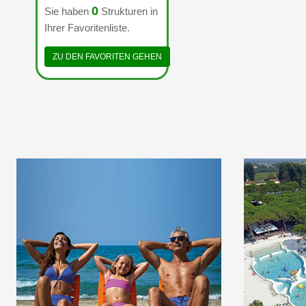
0
Sie haben
Strukturen in
Ihrer Favoritenliste.
ZU DEN FAVORITEN GEHEN
WILLKOMMEN IM
ERSTEN 5-STERNE-
MEERE
CAMPINGPLATZ IN
ÜBER 1
ITALIEN
DES W
RAHME