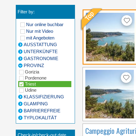
Filter by:
Nur online buchbar
Nur mit Video
mit Angeboten
AUSSTATTUNG
UNTERKÜNFTE
GASTRONOMIE
PROVINZ
Gorizia
Pordenone
Triest
Udine
KLASSIFIZIERUNG
GLAMPING
BARRIEREFREIE
TYPLOKALITÄT
Campeggio Agrituri
Check-in/check-out date