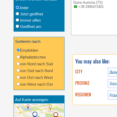
Duino Aurisina (TS)
☎
+39.3395472401
Jeder
Jetzt geöffnet
Immer offen
Geöffnet am
Sortieren nach:
Empfohlen
Alphabetisches
You may also like:
von Nord nach Süd
von Süd nach Nord
CITY
Duin
von Ost nach West
PROVINZ
Tries
von West nach Ost
REGIONEN
Auf Karte anzeigen: