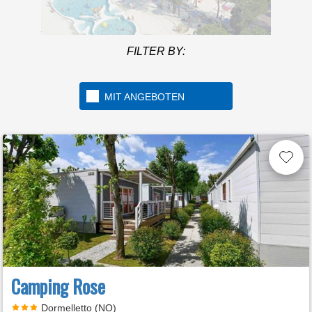
Mehr info
Willkommen im ersten 5-
FILTER BY:
Sterne-Campingplatz in
Italien
MIT ANGEBOTEN
Camping Rose
Dormelletto (NO)