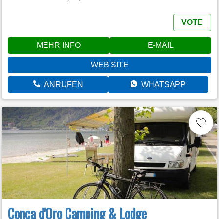
VOTE
MEHR INFO
E-MAIL
WEB SITE
ANRUFEN
WHATSAPP
Conca d'Oro Camping & Lodge