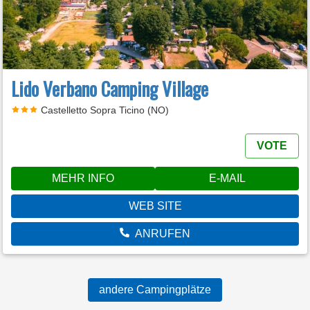
Lido Verbano Camping Village
Castelletto Sopra Ticino (NO)
VOTE
MEHR INFO
E-MAIL
WEB SITE
ANRUFEN
andere Campingplätze