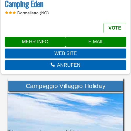
Camping Eden
Dormelletto (NO)
VOTE
MEHR INFO
E-MAIL
WEB SITE
ANRUFEN
Campeggio Villaggio Holiday