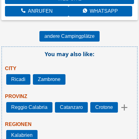
ANRUFEN
WHATSAPP
andere Campingplätze
You may also like:
CITY
Ricadi
Zambrone
PROVINZ
+
Reggio Calabria
Catanzaro
Crotone
REGIONEN
Kalabrien