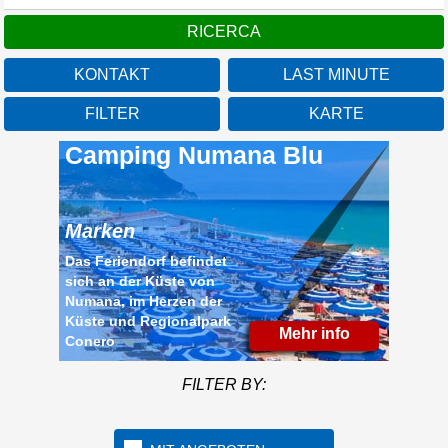
KONTAKT
LAST MINUTE
FILTER
KARTE
Camping Numana Blu
Marken
Das Feriendorf befindet
sich an der Küste von
Numana, im Herzen der
Küste und Regionalpark
Mehr info
Conero
FILTER BY: