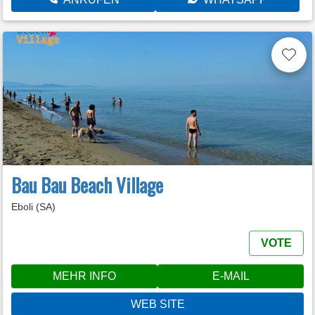
Bau Bau Beach Village
Eboli (SA)
VOTE
MEHR INFO
E-MAIL
WEB SITE