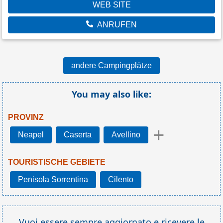
WEB SITE
ANRUFEN
andere Campingplätze
You may also like:
PROVINZ
+
Neapel
Caserta
Avellino
TOURISTISCHE GEBIETE
Penisola Sorrentina
Cilento
Vuoi essere sempre aggiornato e ricevere le