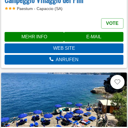
Paestum - Capaccio (SA)
VOTE
MEHR INFO
E-MAIL
WEB SITE
ANRUFEN