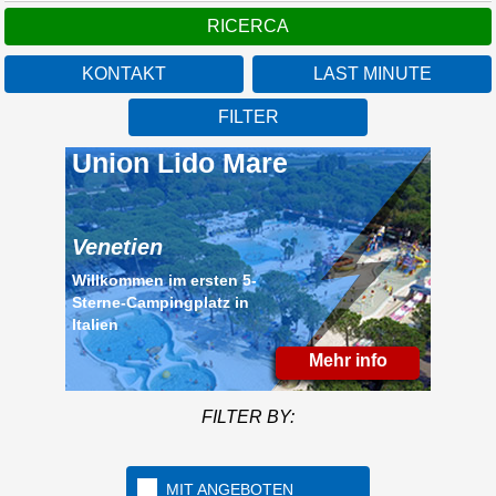
KONTAKT
LAST MINUTE
FILTER
Union Lido Mare
Venetien
Willkommen im ersten 5-
Sterne-Campingplatz in
Italien
Mehr info
FILTER BY:
MIT ANGEBOTEN