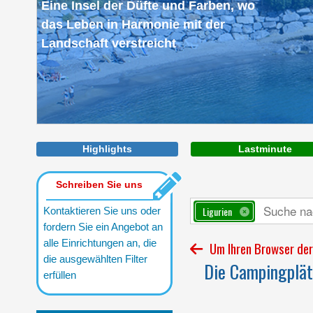
Eine Insel der Düfte und Farben, wo
das Leben in Harmonie mit der
Landschaft verstreicht
Highlights
Lastminute
Schreiben Sie uns
Ligurien
Kontaktieren Sie uns oder
fordern Sie ein Angebot an
alle Einrichtungen an, die
Um Ihren Browser der 
die ausgewählten Filter
Die Campingplätz
erfüllen