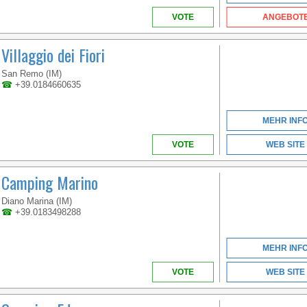
VOTE
ANGEBOT
Villaggio dei Fiori
San Remo (IM)
LIGURIEN
☎
+39.0184660635
MEHR INF
AMONG THESE HILLS
VOTE
WEB SITE
SLOPING DOWN TO
THE SEA AND
Camping Marino
BEAUTIFUL CREEKS
HAVE CURLED UP THE
5 VILLAGES
Diano Marina (IM)
☎
+39.0183498288
MEHR INF
VOTE
WEB SITE