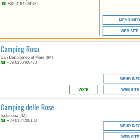
PORTOFINO,
☎
+39.0184208130
VERSUNKEN UNTER
PINIEN UND AKAZIEN
MEHR INFO
WEB SITE
Camping Rosa
San Bartolomeo al Mare (IM)
☎
+39.0183400473
LIGURIEN
MEHR INF
VOTE
WEB SITE
ZWISCHEN CINQUE
Camping delle Rose
TERRE UND
PORTOFINO,
VERSUNKEN UNTER
Isolabona (IM)
PINIEN UND AKAZIEN
☎
+39.0184208130
MEHR INF
WEB SITE