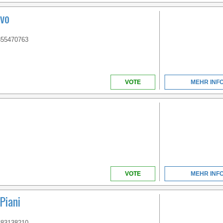
vo
355470763
VOTE
MEHR INF
VOTE
MEHR INF
Piani
383138210