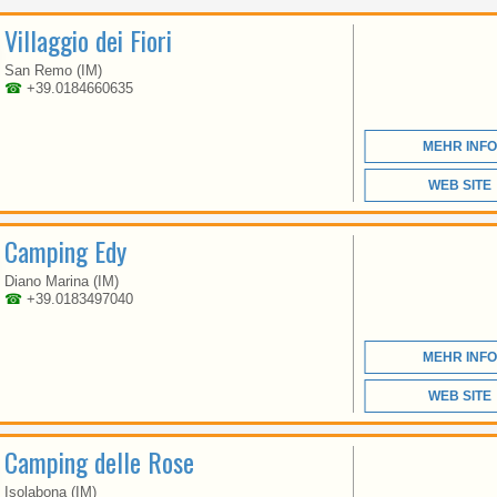
LIGURIEN
Villaggio dei Fiori
San Remo (IM)
☎
+39.0184660635
ENTSPANNUNG,
GASTFREUNDLICHKEIT,
ANGENEHMES KLIMA,
MEHR INFO
SAUBERES MEER UND
EIN PRACHTVOLLES
PANORAMA
WEB SITE
Camping Edy
Diano Marina (IM)
☎
+39.0183497040
MEHR INFO
LIGURIEN
WEB SITE
Camping delle Rose
ZWISCHEN CINQUE
TERRE UND
Isolabona (IM)