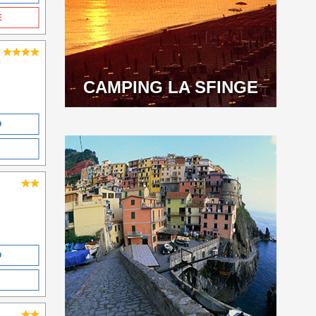
E
CAMPING LA SFINGE
O
O