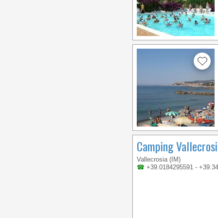
Camping Vallecrosi
Vallecrosia (IM)
☎
+39.0184295591 - +39.3