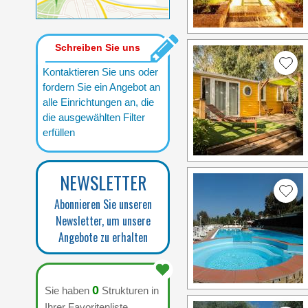
Schreiben Sie uns
Kontaktieren Sie uns oder
fordern Sie ein Angebot an
alle Einrichtungen an, die
die ausgewählten Filter
erfüllen
NEWSLETTER
Abonnieren Sie unseren
Newsletter, um unsere
Angebote zu erhalten
0
Sie haben
Strukturen in
Ihrer Favoritenliste.