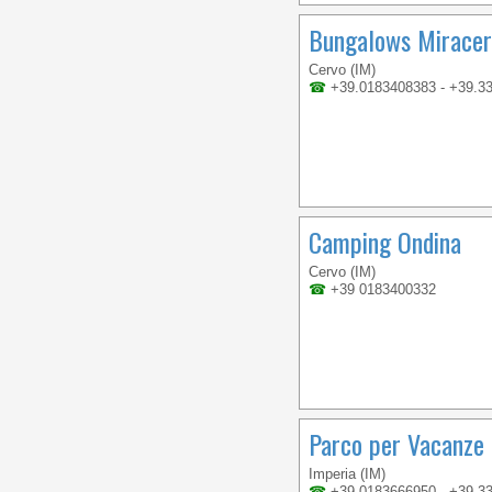
Bungalows Miracer
Cervo (IM)
☎
+39.0183408383 - +39.3
Camping Ondina
Cervo (IM)
☎
+39 0183400332
Parco per Vacanze 
Imperia (IM)
☎
+39.0183666950 - +39.3