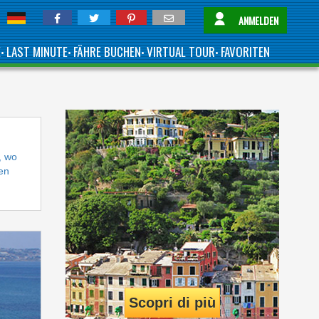
ANMELDEN
E
LAST MINUTE
FÄHRE BUCHEN
VIRTUAL TOUR
FAVORITEN
•
•
•
•
, wo
en
Scopri di più