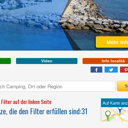
LIGURIA
Mehr inf
Video
Info località
EINE INSEL DER DÜFTE
UND FARBEN, WO DAS
LEBEN IN HARMONIE
MIT DER LANDSCHAFT
VERSTREICHT
Filter auf der linken Seite
Auf Karte anz
e, die den Filter erfüllen sind:
31