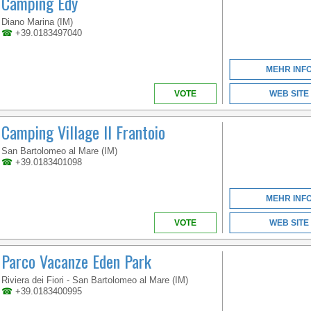
Camping Edy
LIGURIA
Diano Marina (IM)
☎
+39.0183497040
MEHR INF
VOTE
WEB SITE
Camping Village Il Frantoio
San Bartolomeo al Mare (IM)
☎
+39.0183401098
MEHR INF
VOTE
WEB SITE
Parco Vacanze Eden Park
Riviera dei Fiori - San Bartolomeo al Mare (IM)
☎
+39.0183400995