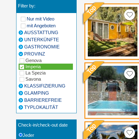
Filter by:
Nur mit Video
mit Angeboten
AUSSTATTUNG
UNTERKÜNFTE
GASTRONOMIE
PROVINZ
Genova
Imperia
La Spezia
Savona
KLASSIFIZIERUNG
GLAMPING
BARRIEREFREIE
TYPLOKALITÄT
Check-in/check-out date
Jeder