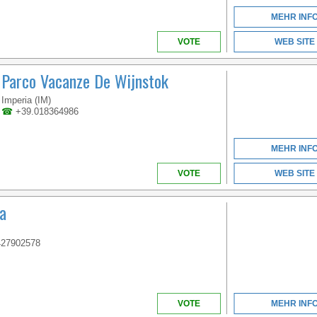
MEHR INF
VOTE
WEB SITE
Parco Vacanze De Wijnstok
Imperia (IM)
☎
+39.018364986
MEHR INF
VOTE
WEB SITE
a
427902578
VOTE
MEHR INF