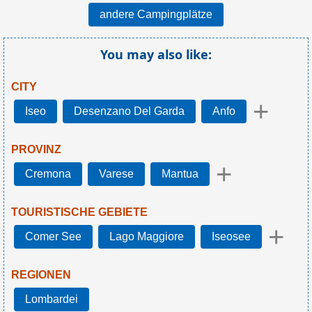
andere Campingplätze
You may also like:
CITY
+
Iseo
Desenzano Del Garda
Anfo
PROVINZ
+
Cremona
Varese
Mantua
TOURISTISCHE GEBIETE
+
Comer See
Lago Maggiore
Iseosee
REGIONEN
Lombardei