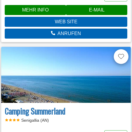
MEHR INFO
E-MAIL
WEB SITE
ANRUFEN
Camping Summerland
Senigallia (AN)