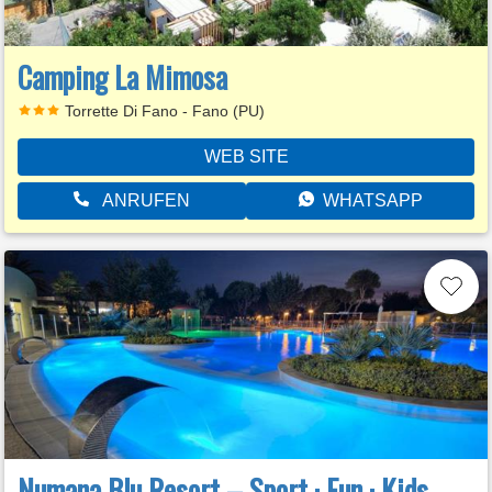
Camping La Mimosa
Torrette Di Fano - Fano (PU)
WEB SITE
ANRUFEN
WHATSAPP
Numana Blu Resort – Sport · Fun · Kids