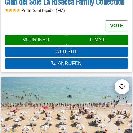
Club del Sole La Risacca Family Collection
Porto Sant'Elpidio (FM)
VOTE
MEHR INFO
E-MAIL
WEB SITE
ANRUFEN