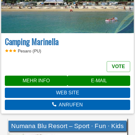
Camping Marinella
Pesaro (PU)
VOTE
MEHR INFO
E-MAIL
WEB SITE
ANRUFEN
Numana Blu Resort – Sport · Fun · Kids