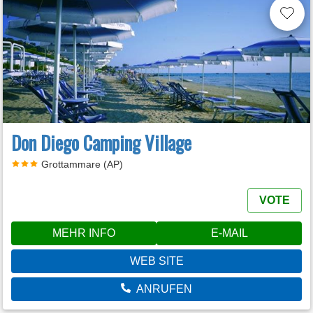
Don Diego Camping Village
Grottammare (AP)
VOTE
MEHR INFO
E-MAIL
WEB SITE
ANRUFEN