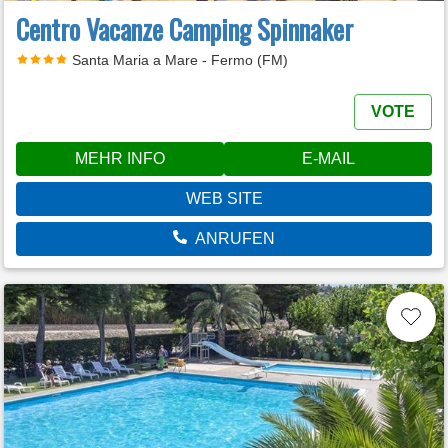
Centro Vacanze Camping Spinnaker
Santa Maria a Mare - Fermo (FM)
VOTE
MEHR INFO
E-MAIL
WEB SITE
ANRUFEN