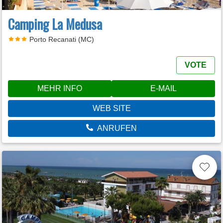
Camping La Medusa
Porto Recanati (MC)
VOTE
MEHR INFO
E-MAIL
WEB SITE
ANRUFEN