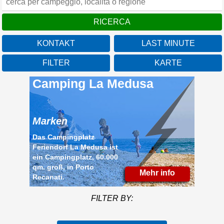
KONTAKT
LAST MINUTE
FILTER
KARTE
Camping La Medusa
Marken
Das Campingplatz
Feriendorf La Medusa ist
ein Campingplatz, 60.000
qm. groß, in Porto
Mehr info
Recanati.
FILTER BY: