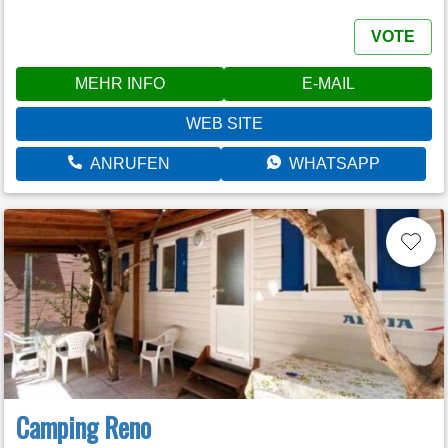
VOTE
MEHR INFO
E-MAIL
WEB SITE
ANRUFEN
WHATSAPP
Camping Reno