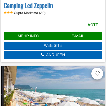
Camping Led Zeppelin
Cupra Marittima (AP)
VOTE
MEHR INFO
E-MAIL
WEB SITE
ANRUFEN