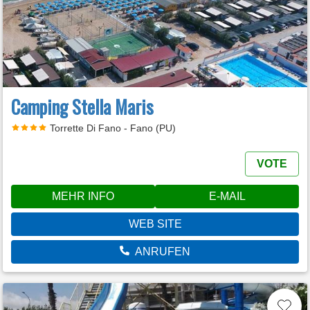
Camping Stella Maris
Torrette Di Fano - Fano (PU)
VOTE
MEHR INFO
E-MAIL
WEB SITE
ANRUFEN