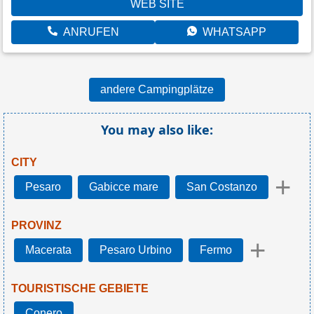
WEB SITE
ANRUFEN
WHATSAPP
andere Campingplätze
You may also like:
CITY
+
Pesaro
Gabicce mare
San Costanzo
PROVINZ
+
Macerata
Pesaro Urbino
Fermo
TOURISTISCHE GEBIETE
Conero