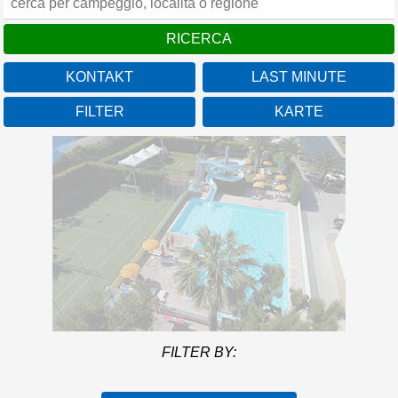
KONTAKT
LAST MINUTE
FILTER
KARTE
Camping Villaggio Calypso
Marken
Wir unsere Gäste in einem
Mehr info
spritzigen, heiterem und
jugendlichen Ambiente
FILTER BY: