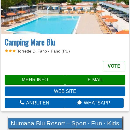
Camping Mare Blu
Torrette Di Fano - Fano (PU)
VOTE
MEHR INFO
E-MAIL
WEB SITE
ANRUFEN
WHATSAPP
Numana Blu Resort – Sport · Fun · Kids