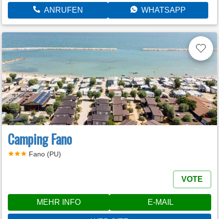
ANRUFEN
WHATSAPP
Camping Fano
Fano (PU)
VOTE
MEHR INFO
E-MAIL