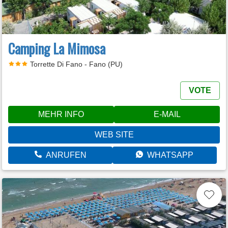
Camping La Mimosa
Torrette Di Fano - Fano (PU)
VOTE
MEHR INFO
E-MAIL
WEB SITE
ANRUFEN
WHATSAPP