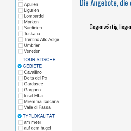
Die Angebote, die d
Apulien
Ligurien
Lombardei
Marken
Gegenwärtig liege
Sardinien
Toskana
Trentino Alto Adige
Umbrien
Venetien
TOURISTISCHE
GEBIETE
Cavallino
Delta del Po
Gardasee
Gargano
Insel Elba
Mremma Toscana
Valle di Fassa
TYPLOKALITÄT
am meer
auf dem hugel