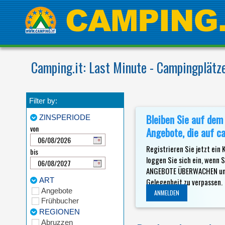
Camping.it: Last Minute - Campingplätze
Filter by:
Bleiben Sie auf dem
ZINSPERIODE
von
Angebote, die auf ca
Registrieren Sie jetzt ein
bis
loggen Sie sich ein, wenn 
ANGEBOTE ÜBERWACHEN um I
ART
Gelegenheit zu verpassen.
Angebote
ANMELDEN
Frühbucher
REGIONEN
Abruzzen