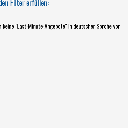
en Filter erfüllen:
n keine "Last-Minute-Angebote" in deutscher Sprche vor
WILLKOMMEN IM
ERSTEN 5-STERNE-
CAMPINGPLATZ IN
ITALIEN