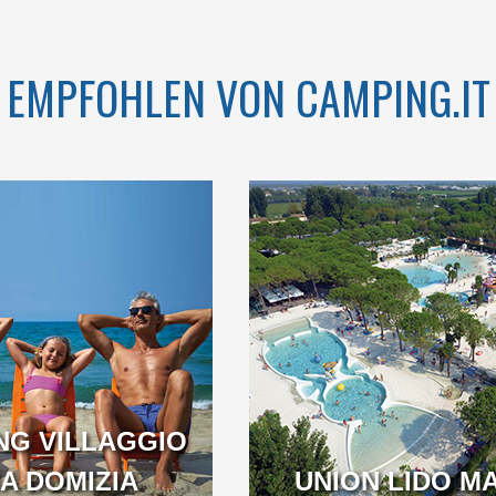
VENETIEN
EMPFOHLEN VON CAMPING.IT
OMMEN IM
WILLKOMMEN IM
5-STERNE-
ERSTEN 5-STERNE-
GPLATZ IN
CAMPINGPLATZ IN
ITALIEN
ITALIEN
NG VILLAGGIO
IA DOMIZIA
VENETIEN
UNION LIDO M