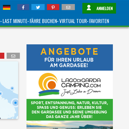
ANMELDEN
E
LAST MINUTE
FÄHRE BUCHEN
VIRTUAL TOUR
FAVORITEN
•
•
•
•