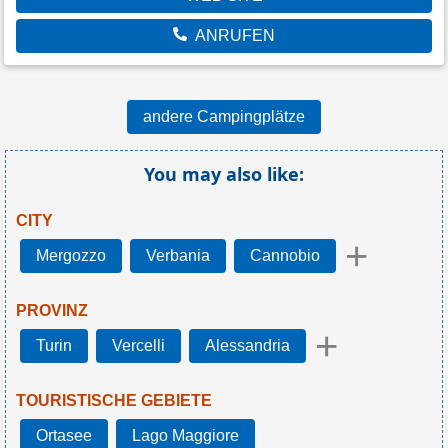
ANRUFEN
andere Campingplätze
You may also like:
CITY
+
Mergozzo
Verbania
Cannobio
PROVINZ
+
Turin
Vercelli
Alessandria
TOURISTISCHE GEBIETE
Ortasee
Lago Maggiore