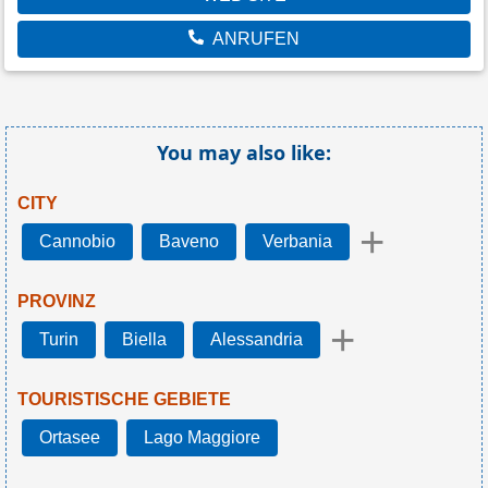
ANRUFEN
You may also like:
CITY
+
Cannobio
Baveno
Verbania
PROVINZ
+
Turin
Biella
Alessandria
TOURISTISCHE GEBIETE
Ortasee
Lago Maggiore