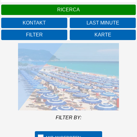
KONTAKT
LAST MINUTE
FILTER
KARTE
Marken
Mehr in
FILTER BY:
Das Feriendorf befindet
sich an der Küste von
Numana, im Herzen der