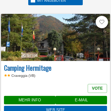
MIT ANGEBOTEN
Küste und Regionalpark
Conero
Camping Hermitage
Craveggia (VB)
VOTE
MEHR INFO
E-MAIL
WEB SITE