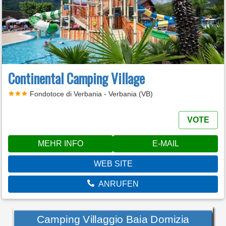
Continental Camping Village
Fondotoce di Verbania - Verbania (VB)
VOTE
MEHR INFO
E-MAIL
WEB SITE
ANRUFEN
Camping Villaggio Baia Domizia