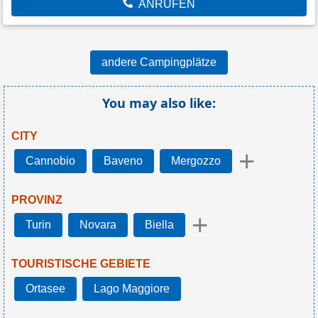
ANRUFEN
andere Campingplätze
You may also like:
CITY
+
Cannobio
Baveno
Mergozzo
PROVINZ
+
Turin
Novara
Biella
TOURISTISCHE GEBIETE
Ortasee
Lago Maggiore