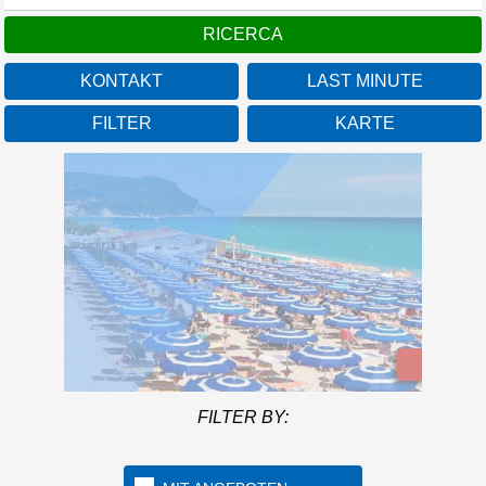
KONTAKT
LAST MINUTE
FILTER
KARTE
Camping Numana Blu
Marken
Das Feriendorf befindet
Mehr info
sich an der Küste von
Numana, im Herzen der
Küste und Regionalpark
FILTER BY:
Conero