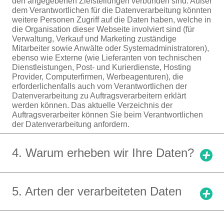
den angegebenen Zielstellungen verbunden sind. Außer
dem Verantwortlichen für die Datenverarbeitung könnten
weitere Personen Zugriff auf die Daten haben, welche in
die Organisation dieser Webseite involviert sind (für
Verwaltung, Verkauf und Marketing zuständige
Mitarbeiter sowie Anwälte oder Systemadministratoren),
ebenso wie Externe (wie Lieferanten von technischen
Dienstleistungen, Post- und Kurierdienste, Hosting
Provider, Computerfirmen, Werbeagenturen), die
erforderlichenfalls auch vom Verantwortlichen der
Datenverarbeitung zu Auftragsverarbeitern erklärt
werden können. Das aktuelle Verzeichnis der
Auftragsverarbeiter können Sie beim Verantwortlichen
der Datenverarbeitung anfordern.
4. Warum erheben wir Ihre Daten?
Wir verwenden Ihre Informationen, um unsere
Serviceleistungen zu erbringen, die zum Beispiel darin
5. Arten der verarbeiteten Daten
bestehen, Ihre Anforderung von
Informationen/Preisangeboten/Buchungen an die von
Ihnen ausgewählten Tourismuseinrichtungen
Surfdaten