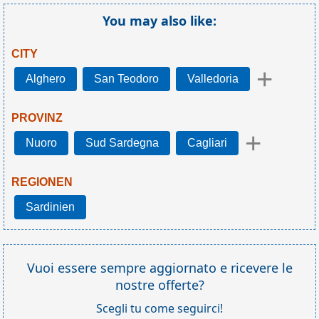
You may also like:
CITY
+
Alghero
San Teodoro
Valledoria
PROVINZ
+
Nuoro
Sud Sardegna
Cagliari
REGIONEN
Sardinien
Vuoi essere sempre aggiornato e ricevere le
nostre offerte?
Scegli tu come seguirci!