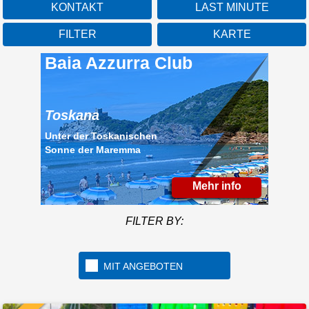
KONTAKT
LAST MINUTE
FILTER
KARTE
Baia Azzurra Club
Toskana
Unter der Toskanischen
Sonne der Maremma
Mehr info
FILTER BY:
MIT ANGEBOTEN