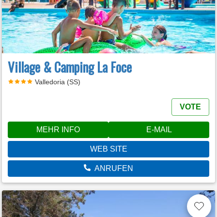
Village & Camping La Foce
Valledoria (SS)
VOTE
MEHR INFO
E-MAIL
WEB SITE
ANRUFEN