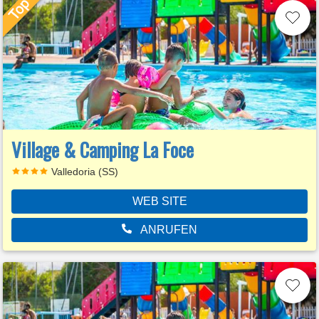
Village & Camping La Foce
Valledoria (SS)
WEB SITE
ANRUFEN