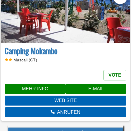
Camping Mokambo
Mascali (CT)
VOTE
MEHR INFO
E-MAIL
WEB SITE
ANRUFEN