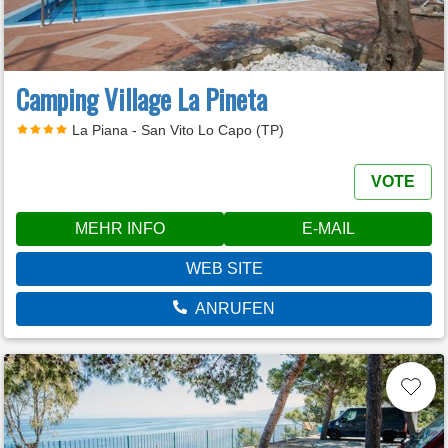
Camping Village La Pineta
La Piana - San Vito Lo Capo (TP)
VOTE
MEHR INFO
E-MAIL
WEB SITE
ANRUFEN