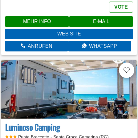
VOTE
MEHR INFO
E-MAIL
WEB SITE
ANRUFEN
WHATSAPP
Luminoso Camping
Punta Braccetto - Santa Croce Camerina (RG)