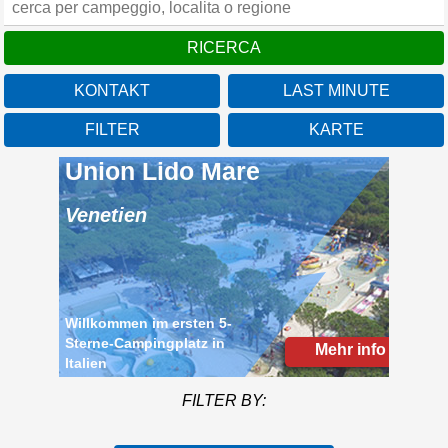
KONTAKT
LAST MINUTE
FILTER
KARTE
Union Lido Mare
Venetien
Willkommen im ersten 5-
Sterne-Campingplatz in
Italien
Mehr info
FILTER BY: