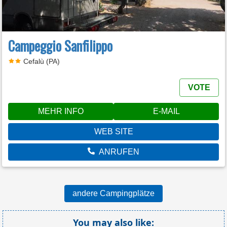
Campeggio Sanfilippo
Cefalù (PA)
VOTE
MEHR INFO
E-MAIL
WEB SITE
ANRUFEN
andere Campingplätze
You may also like: