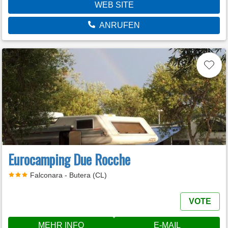
WEB SITE
ANRUFEN
Eurocamping Due Rocche
Falconara - Butera (CL)
VOTE
MEHR INFO
E-MAIL