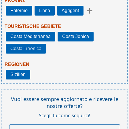
PROVINZ
+
Palermo
Enna
Agrigent
TOURISTISCHE GEBIETE
Costa Mediterranea
Costa Jonica
Costa Tirrenica
REGIONEN
Sizilien
Vuoi essere sempre aggiornato e ricevere le
nostre offerte?
Scegli tu come seguirci!