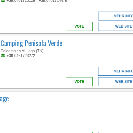
☎
+39.0461723229 - +39.0461724478
CAMPINGPLATZ IN
ITALIEN
MEHR INF
VOTE
WEB SITE
Camping Penisola Verde
Calceranica Al Lago (TN)
☎
+39.0461723272
VENETIEN
MEHR INF
VOTE
WEB SITE
WILLKOMMEN IM
lage
ERSTEN 5-STERNE-
CAMPINGPLATZ IN
ITALIEN