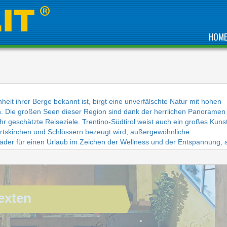
HOM
DIREKT AM MEER,
GEHÖRT ZU DEN
it ihrer Berge bekannt ist, birgt eine unverfälschte Natur mit hohen
BESTEN IN DEN
. Die großen Seen dieser Region sind dank der herrlichen Panoramen
ABRUZZEN, DER
GRÜNEN REGION
 geschätzte Reiseziele. Trentino-Südtirol weist auch ein großes Kuns
ITALIENS
ahrtskirchen und Schlössern bezeugt wird, außergewöhnliche
der für einen Urlaub im Zeichen der Wellness und der Entspannung, a
exten