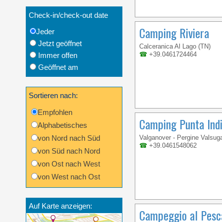
Check-in/check-out date
Camping Riviera
Jeder
Jetzt geöffnet
Calceranica Al Lago (TN)
☎
+39.0461724464
Immer offen
Geöffnet am
Sortieren nach:
Empfohlen
Camping Punta Indi
Alphabetisches
von Nord nach Süd
Valganover - Pergine Valsug
☎
+39.0461548062
von Süd nach Nord
von Ost nach West
von West nach Ost
Auf Karte anzeigen:
Campeggio al Pesc