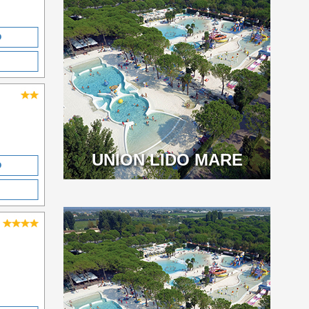
O
UNION LIDO MARE
O