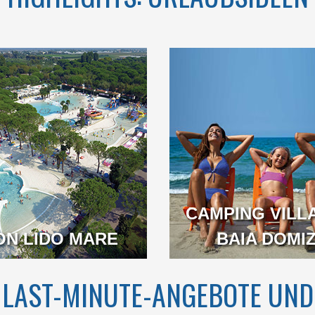
MIT EINER
WILLKOMMEN IM
SFRONT VON
ERSTEN 5-STERNE-
KM INMITTEN
CAMPINGPLATZ IN
UNDERBAREN
ITALIEN
N VON GOLF
VON GAETA
CAMPING VILL
N
ON LIDO MARE
VENETIEN
BAIA DOMIZ
LAST-MINUTE-ANGEBOTE UND