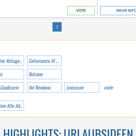
VOTE
MEHR INF
1
Pergine Valsugana
Calceranica Al Lago
to
Bolzano
 Giudicarie
Val Rendena
Levicosee
mehr
Trentino Alto Adige
HIGHLIGHTS: URLAUBSIDEEN