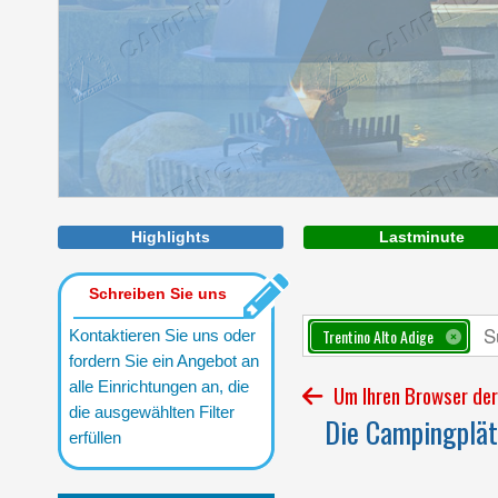
Höchster Komfort am Puls der Natur
Highlights
Lastminute
Schreiben Sie uns
Trentino Alto Adige
Kontaktieren Sie uns oder
fordern Sie ein Angebot an
alle Einrichtungen an, die
Um Ihren Browser der 
die ausgewählten Filter
Die Campingplätz
erfüllen