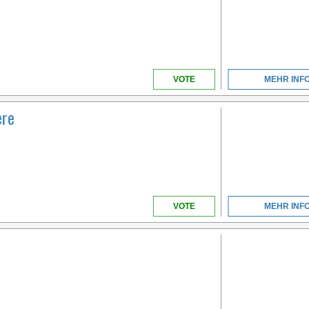
VENETIEN
VOTE
MEHR INF
ere
VOTE
MEHR INF