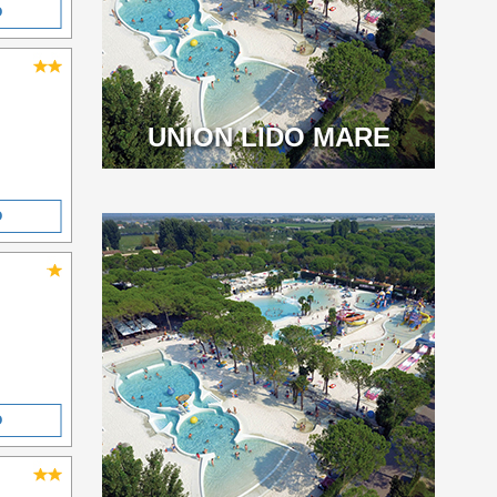
O
UNION LIDO MARE
O
O