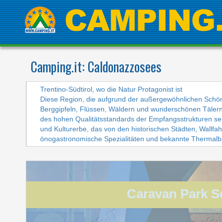
Camping.it:
Caldonazzosees
Trentino-Südtirol, wo die Natur Protagonist ist
Diese Region, die aufgrund der außergewöhnlichen Schönhe
Berggipfeln, Flüssen, Wäldern und wunderschönen Tälern
des hohen Qualitätsstandards der Empfangsstrukturen sehr
und Kulturerbe, das von den historischen Städten, Wallf
önogastronomische Spezialitäten und bekannte Thermalbä
Trentino Südtirol
Caravan Park S