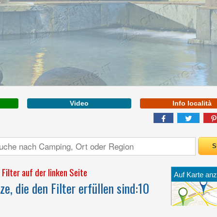
ABRUZZEN
Mehr inf
Video
Info località
WILLKOMMEN IM
ERSTEN 5-STERNE-
CAMPINGPLATZ IN
ITALIEN
Filter auf der linken Seite
Auf Karte anz
e, die den Filter erfüllen sind:
10