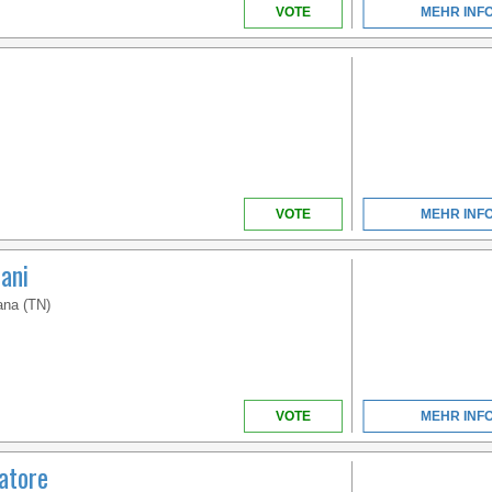
VOTE
MEHR INF
VENETIEN
VOTE
MEHR INF
WILLKOMMEN IM
ERSTEN 5-STERNE-
ani
CAMPINGPLATZ IN
ITALIEN
ana (TN)
VOTE
MEHR INF
atore