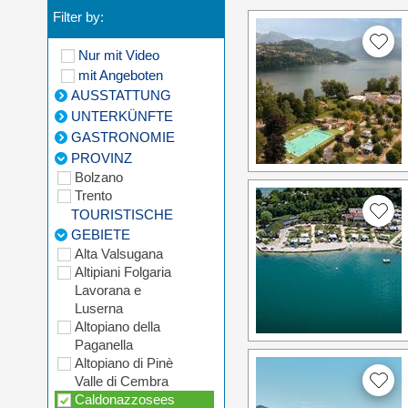
Filter by:
Nur mit Video
mit Angeboten
AUSSTATTUNG
UNTERKÜNFTE
GASTRONOMIE
PROVINZ
Bolzano
Trento
TOURISTISCHE
GEBIETE
Alta Valsugana
Altipiani Folgaria
Lavorana e
Luserna
Altopiano della
Paganella
Altopiano di Pinè
Valle di Cembra
Caldonazzosees