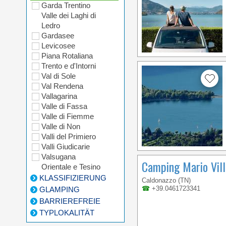
Garda Trentino
Valle dei Laghi di
Ledro
Gardasee
Levicosee
Piana Rotaliana
Trento e d'Intorni
Val di Sole
Val Rendena
Vallagarina
Valle di Fassa
Valle di Fiemme
Valle di Non
Valli del Primiero
Valli Giudicarie
Valsugana
Camping Mario Vil
Orientale e Tesino
KLASSIFIZIERUNG
Caldonazzo (TN)
☎
+39.0461723341
GLAMPING
BARRIEREFREIE
TYPLOKALITÄT