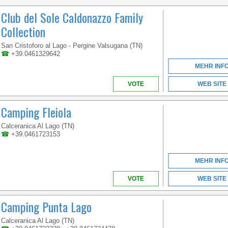
VENETIEN
Club del Sole Caldonazzo Family
Collection
MIT EINER
San Cristoforo al Lago - Pergine Valsugana (TN)
MEERESFRONT VON
☎
+39.0461329642
ÜBER 1KM INMITTEN
MEHR INF
DES WUNDERBAREN
RAHMEN VON GOLF
VOTE
WEB SITE
VON GAETA
Camping Fleiola
Calceranica Al Lago (TN)
☎
+39.0461723153
MEHR INF
KAMPANIEN
VOTE
WEB SITE
Camping Punta Lago
WILLKOMMEN IM
Calceranica Al Lago (TN)
ERSTEN 5-STERNE-