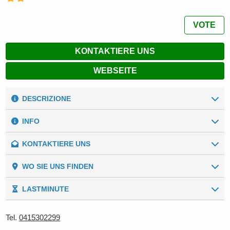
VOTE
KONTAKTIERE UNS
WEBSEITE
DESCRIZIONE
INFO
KONTAKTIERE UNS
Unsere Zahlen
Umgebung:
Meer
Allgemeine Daten
WO SIE UNS FINDEN
Vorname
*
Meereshöhe:
0 (m. ü.d.M.)
LASTMINUTE
Meeresentfernung:
150 m
Nachname
*
Ca' Berton Village
Tel.
0415302299
Küstentypologie:
Sandküste