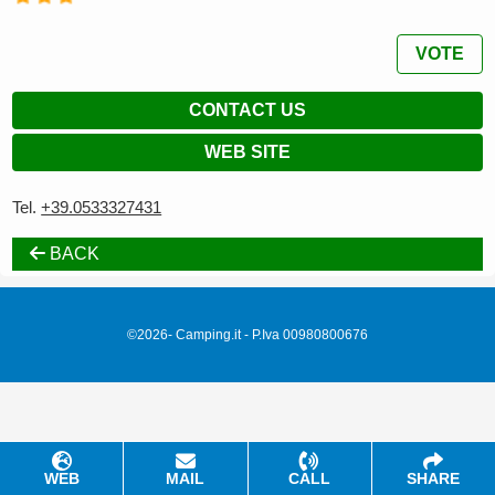
VOTE
CONTACT US
WEB SITE
Tel.
+39.0533327431
BACK
©2026- Camping.it - P.Iva 00980800676
WEB
MAIL
CALL
SHARE