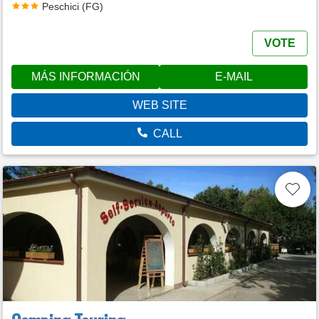
Peschici (FG)
VOTE
MÁS INFORMACIÓN
E-MAIL
WEB SITE
CALL