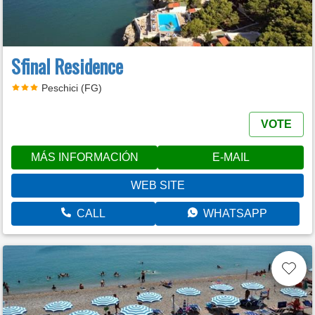
Sfinal Residence
Peschici (FG)
VOTE
MÁS INFORMACIÓN
E-MAIL
WEB SITE
CALL
WHATSAPP