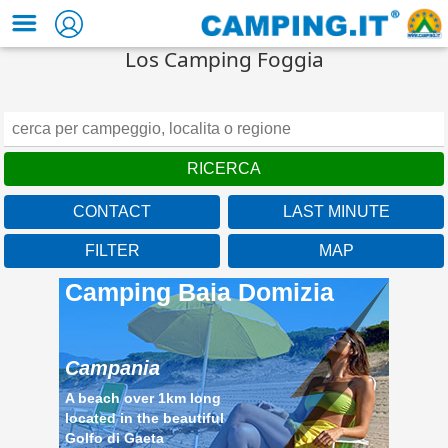
Los Camping Foggia
CONTACT
LAST MINUTE
FILTER
MAP
Camping Baia Domizia
Campania
A beach over 1km long
located in the beautiful
Golfo di Gaeta