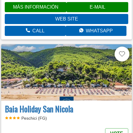
MÁS INFORMACIÓN
E-MAIL
WEB SITE
CALL
WHATSAPP
Baia Holiday San Nicola
Peschici (FG)