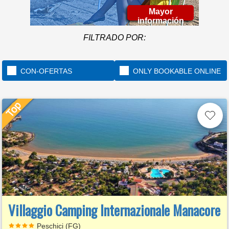
Mayor
información
FILTRADO POR:
CON-OFERTAS
ONLY BOOKABLE ONLINE
Villaggio Camping Internazionale Manacore
Peschici (FG)