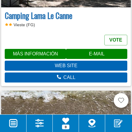
Camping Lama Le Canne
Vieste (FG)
VOTE
MÁS INFORMACIÓN
E-MAIL
WEB SITE
CALL
0