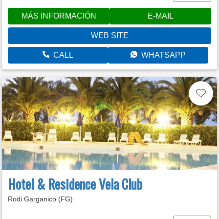
MÁS INFORMACIÓN
E-MAIL
WEB SITE
CALL
WHATSAPP
Hotel & Residence Vela Club
Rodi Garganico (FG)