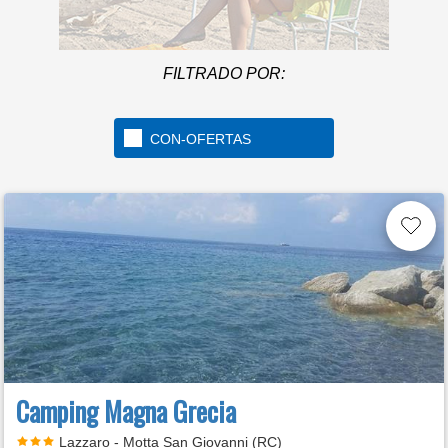
M
info
FILTRADO POR:
A beach over 1km long
CON-OFERTAS
located in the beautiful
Golfo di Gaeta
Camping Magna Grecia
Lazzaro - Motta San Giovanni (RC)