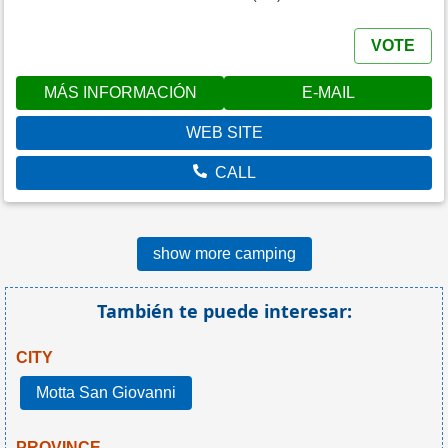
VOTE
MÁS INFORMACIÓN
E-MAIL
WEB SITE
CALL
show more camping
También te puede interesar:
CITY
Motta San Giovanni
PROVINCE