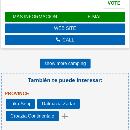
VOTE
MÁS INFORMACIÓN
E-MAIL
WEB SITE
CALL
show more camping
También te puede interesar:
PROVINCE
Lika-Senj
Dalmazia-Zadar
+
Croazia Continentale