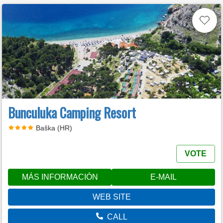
Bunculuka Camping Resort
Baška (HR)
VOTE
MÁS INFORMACIÓN
E-MAIL
WEB SITE
CALL