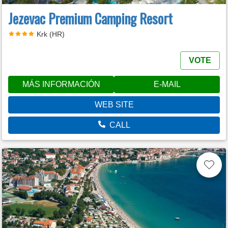
Jezevac Premium Camping Resort
Krk (HR)
VOTE
MÁS INFORMACIÓN
E-MAIL
WEB SITE
CALL