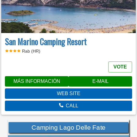
San Marino Camping Resort
Rab (HR)
VOTE
MÁS INFORMACIÓN
E-MAIL
WEB SITE
CALL
Camping Lago Delle Fate