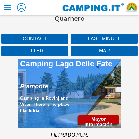
Quarnero
CONTACT
LAST MINUTE
FILTER
MAP
Camping Lago Delle Fate
Piamonte
Camping in Rovinj and
Vrsar. There is no place
like Istria.
Mayor
información
FILTRADO POR: