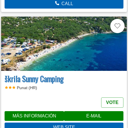
CALL
škrila Sunny Camping
Punat (HR)
VOTE
MÁS INFORMACIÓN
E-MAIL
WEB SITE