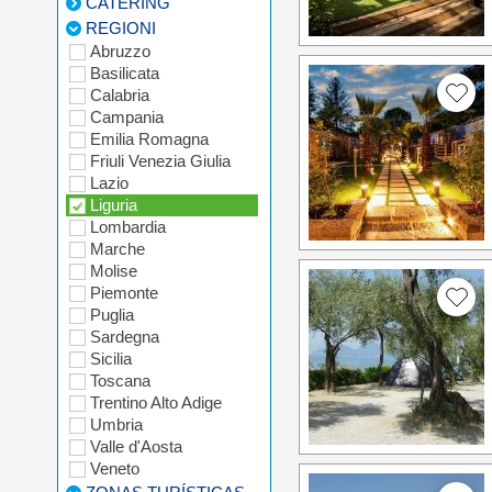
CATERING
REGIONI
Abruzzo
Basilicata
Calabria
Campania
Emilia Romagna
Friuli Venezia Giulia
Lazio
Liguria
Lombardia
Marche
Molise
Piemonte
Puglia
Sardegna
Sicilia
Toscana
Trentino Alto Adige
Umbria
Valle d'Aosta
Veneto