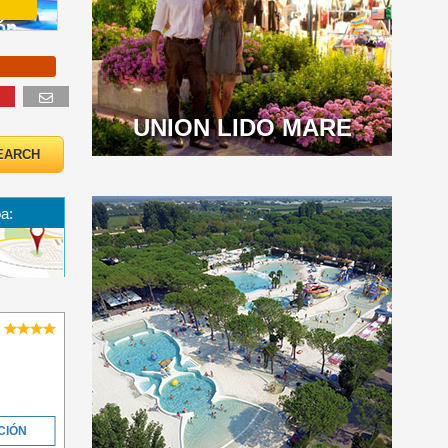
ón
UNION LIDO MARE
a:
CIÓN