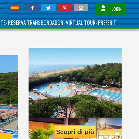
LOGIN
UTE
RESERVA TRANSBORDADOR
VIRTUAL TOUR
PREFERITI
•
•
•
Scopri di più