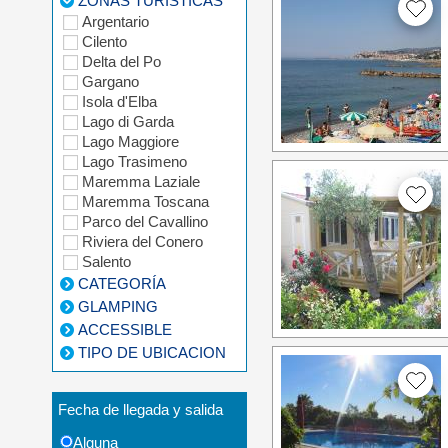
ZONAS TURÍSTICAS
Argentario
Cilento
Delta del Po
Gargano
Isola d'Elba
Lago di Garda
Lago Maggiore
Lago Trasimeno
Maremma Laziale
Maremma Toscana
Parco del Cavallino
Riviera del Conero
Salento
CATEGORÍA
GLAMPING
ACCESSIBLE
TIPO DE UBICACION
Fecha de llegada y salida
Alguna