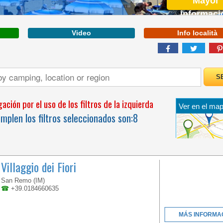
Mayor
informaci
Video
Info località
VÉNETO
ción por el uso de los filtros de la izquierda
Ver en el map
WELCOME TO THE
plen los filtros seleccionados son:
8
FIRST 5 STAR CAMPING
IN ITALY
Villaggio dei Fiori
San Remo (IM)
☎
+39.0184660635
MÁS INFORMA