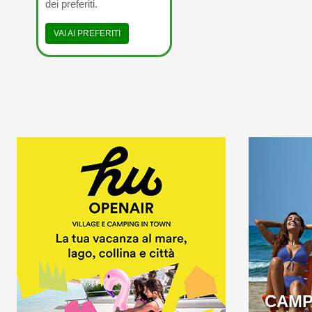
dei preferiti.
VAI AI PREFERITI
A BEACH OVER 1KM
WELC
LONG LOCATED IN THE
FIRST 5 S
BEAUTIFUL GOLFO DI
GAETA
CAMP