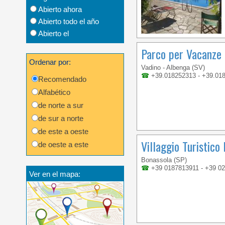
Abierto ahora
Abierto todo el año
Abierto el
Parco per Vacanze 
Ordenar por:
Vadino - Albenga (SV)
☎
+39.018252313 - +39.01
Recomendado
Alfabético
de norte a sur
de sur a norte
de este a oeste
Villaggio Turistico
de oeste a este
Bonassola (SP)
☎
+39 0187813911 - +39 0
Ver en el mapa: