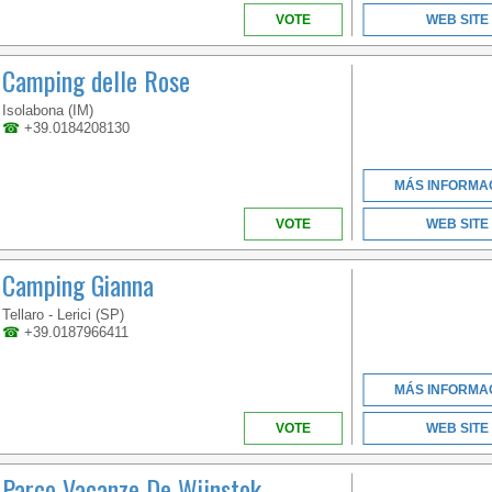
VÉNETO
VOTE
WEB SITE
Camping delle Rose
WELCOME TO THE
Isolabona (IM)
FIRST 5 STAR CAMPING
☎
+39.0184208130
IN ITALY
MÁS INFORMA
VOTE
WEB SITE
Camping Gianna
Tellaro - Lerici (SP)
☎
+39.0187966411
VÉNETO
MÁS INFORMA
VOTE
WEB SITE
WELCOME TO THE
Parco Vacanze De Wijnstok
FIRST 5 STAR CAMPING