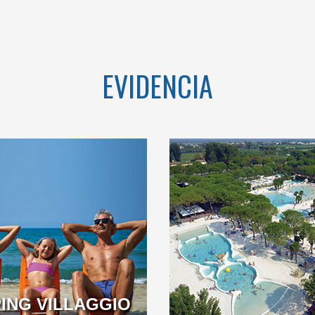
EVIDENCIA
OME TO THE
WELCOME TO THE
TAR CAMPING
FIRST 5 STAR CAMPING
IN ITALY
IN ITALY
ING VILLAGGIO