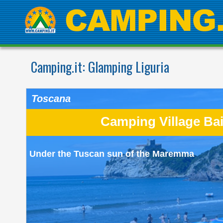
Camping.it:
Glamping Liguria
Toscana
Camping Village Bai
Under the Tuscan sun of the Maremma