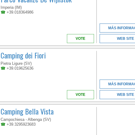
IN ITALY
Imperia (IM)
☎
+39.018364986
MÁS INFORMA
VOTE
WEB SITE
Camping dei Fiori
Pietra Ligure (SV)
VÉNETO
☎
+39.019625636
MÁS INFORMA
VOTE
WEB SITE
A BEACH OVER 1KM
LONG LOCATED IN THE
BEAUTIFUL GOLFO DI
Camping Bella Vista
GAETA
Campochiesa - Albenga (SV)
☎
+39.3295923683