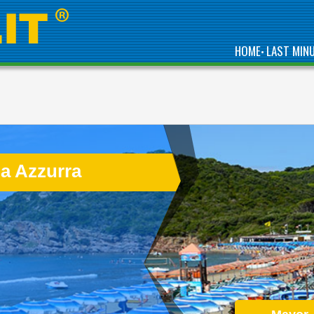
HOME
LAST MIN
•
WELCOME TO THE
FIRST 5 STAR CAMPING
IN ITALY
a Azzurra