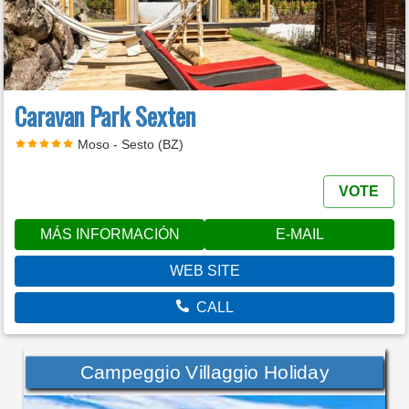
Caravan Park Sexten
Moso - Sesto (BZ)
VOTE
MÁS INFORMACIÓN
E-MAIL
WEB SITE
CALL
Campeggio Villaggio Holiday