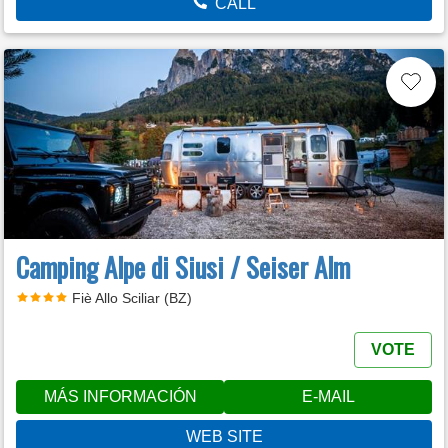
CALL
Camping Alpe di Siusi / Seiser Alm
Fiè Allo Sciliar (BZ)
VOTE
MÁS INFORMACIÓN
E-MAIL
WEB SITE