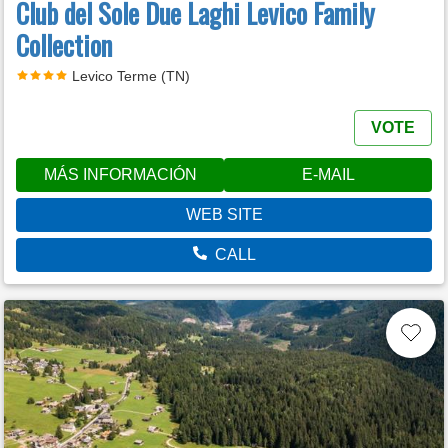
Club del Sole Due Laghi Levico Family
Collection
Levico Terme (TN)
VOTE
MÁS INFORMACIÓN
E-MAIL
WEB SITE
CALL