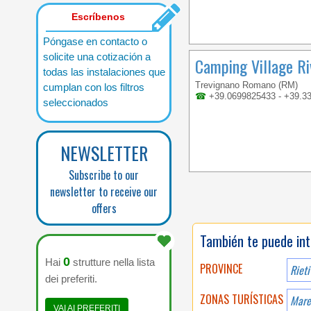
Escríbenos
Póngase en contacto o
solicite una cotización a
Camping Village Ri
todas las instalaciones que
Trevignano Romano (RM)
cumplan con los filtros
☎
+39.0699825433 - +39.3
seleccionados
NEWSLETTER
Subscribe to our
newsletter to receive our
offers
También te puede int
0
Hai
strutture nella lista
PROVINCE
Rieti
dei preferiti.
ZONAS TURÍSTICAS
Mare
VAI AI PREFERITI