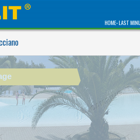
HOME
LAST MIN
•
cciano
WELCOME TO THE
FIRST 5 STAR CAMPING
IN ITALY
age