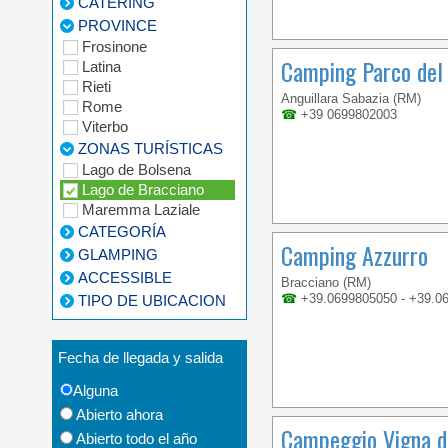
CATERING
PROVINCE
Frosinone
Camping Parco del
Latina
Rieti
Anguillara Sabazia (RM)
Rome
☎
+39 0699802003
Viterbo
ZONAS TURÍSTICAS
Lago de Bolsena
Lago de Bracciano
Maremma Laziale
CATEGORÍA
Camping Azzurro
GLAMPING
ACCESSIBLE
Bracciano (RM)
☎
+39.0699805050 - +39.0
TIPO DE UBICACION
Fecha de llegada y salida
Alguna
Abierto ahora
Campeggio Vigna di
Abierto todo el año