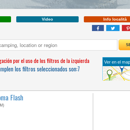
Mayor
informaci
Video
Info località
VÉNETO
ción por el uso de los filtros de la izquierda
Ver en el map
A BEACH OVER 1KM
plen los filtros seleccionados son:
7
LONG LOCATED IN THE
BEAUTIFUL GOLFO DI
GAETA
oma Flash
RM)