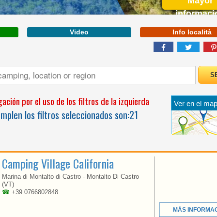
Mayor
informaci
Video
Info località
ABRUZOS
ción por el uso de los filtros de la izquierda
Ver en el map
EASY SUMMER OFFER:
plen los filtros seleccionados son:
21
BEACH INCLUDED IN
THE BOOKING!
Camping Village California
Marina di Montalto di Castro - Montalto Di Castro
(VT)
☎
+39.0766802848
MÁS INFORMA