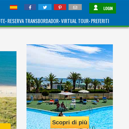
LOGIN
UTE
RESERVA TRANSBORDADOR
VIRTUAL TOUR
PREFERITI
•
•
•
Scopri di più