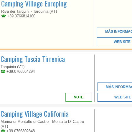
Camping Village Europing
LESS THAN ONE HOUR
FROM ROME
Riva dei Tarquini - Tarquinia (VT)
☎
+39.0766814160
MÁS INFORMA
WEB SITE
Camping Tuscia Tirrenica
LACIO
Tarquinia (VT)
☎
+39.0766864294
MÁS INFORMA
CAMPING VILLAGE
VOTE
WEB SITE
TUSCIA TIRRENICA
PRIVELEGED FOR ITS
LOCATION,
Camping Village California
OVERLOOKS DIRECTLY
THE SEA WITH ITS
Marina di Montalto di Castro - Montalto Di Castro
EXCLUSIVE PRIVATE
(VT)
BEACH
☎
+39.0766802848