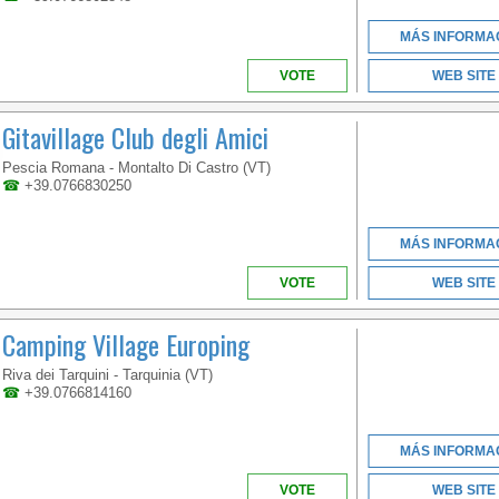
MÁS INFORMA
VOTE
WEB SITE
Gitavillage Club degli Amici
LACIO
Pescia Romana - Montalto Di Castro (VT)
☎
+39.0766830250
WE ARE LOCATED IN
MÁS INFORMA
RIVA DEI TARQUINI, ON
THE LAZIO COAST,
VOTE
WEB SITE
WITH DIRECT ACCESS
TO THE BEACH
Camping Village Europing
Riva dei Tarquini - Tarquinia (VT)
☎
+39.0766814160
MÁS INFORMA
VOTE
WEB SITE