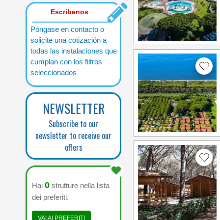
Escríbenos
Póngase en contacto o
solicite una cotización a
todas las instalaciones que
cumplan con los filtros
seleccionados
NEWSLETTER
Subscribe to our
newsletter to receive our
offers
0
Hai
strutture nella lista
dei preferiti.
VAI AI PREFERITI