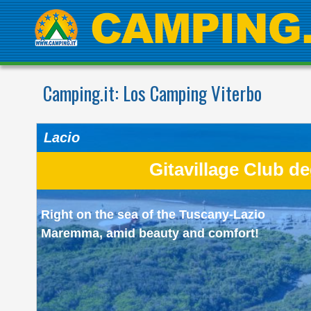
Camping.it:
Los Camping Viterbo
Lacio
Gitavillage Club de
Right on the sea of the Tuscany-Lazio
Maremma, amid beauty and comfort!