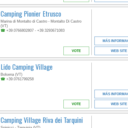
LACIO
Camping Pionier Etrusco
Marina di Montalto di Castro - Montalto Di Castro
(VT)
☎
+39.0766802807 - +39.3293671083
MÁS INFORMA
VOTE
WEB SITE
Lido Camping Village
Bolsena (VT)
☎
+39.0761799258
MÁS INFORMA
VOTE
WEB SITE
Camping Village Riva dei Tarquini
Spinicci - Tarquinia (VT)