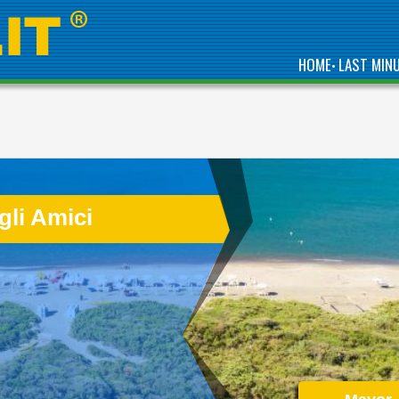
HOME
LAST MIN
•
DIRECTLY BY THE SEA,
IS ONE OF THE BEST
COMPLEXES IN
ABRUZZO, GREEN
gli Amici
REGION OF ITALY