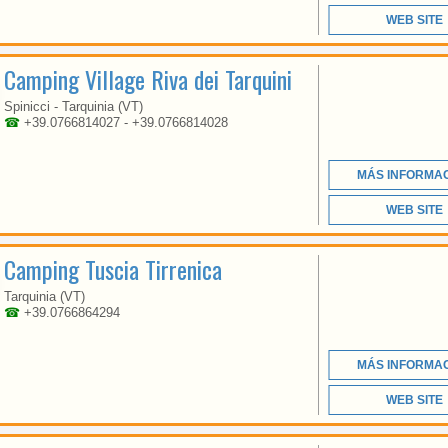
WEB SITE
Camping Village Riva dei Tarquini
RIGHT ON THE SEA OF
THE TUSCANY-LAZIO
Spinicci - Tarquinia (VT)
MAREMMA, AMID
☎
+39.0766814027 - +39.0766814028
BEAUTY AND
COMFORT!
MÁS INFORMA
WEB SITE
Camping Tuscia Tirrenica
Tarquinia (VT)
☎
+39.0766864294
LACIO
MÁS INFORMA
WEB SITE
IN THE HEART OF THE
MAREMMA ETRUSCA,