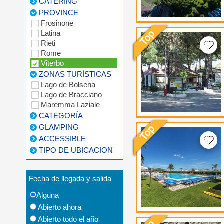
CATERING
PROVINCE
Frosinone
Latina
Rieti
Rome
Viterbo
ZONAS TURÍSTICAS
Lago de Bolsena
Lago de Bracciano
Maremma Laziale
CATEGORÍA
GLAMPING
ACCESSIBLE
TIPO DE UBICACION
Fecha de llegada y salida
Alguna
Abierto ahora
Abierto todo el año