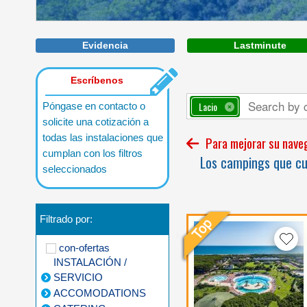
Evidencia
Lastminute
Escríbenos
Lacio
Póngase en contacto o
solicite una cotización a
todas las instalaciones que
Para mejorar su navega
cumplan con los filtros
Los campings que cum
seleccionados
Filtrado por:
con-ofertas
INSTALACIÓN /
SERVICIO
ACCOMODATIONS