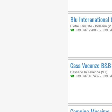
Blu Interanational
Pietre Lanciate - Bolsena (V
☎
+39.0761798855 - +39.3
Casa Vacanze B&B 
Bassano In Teverina (VT)
☎
+39 0761407469 - +39 3
Camping Massimo