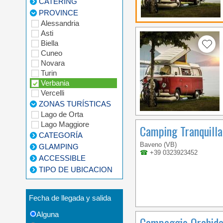
CATERING
PROVINCE
Alessandria
Asti
Biella
Cuneo
Novara
Turin
Verbania
Vercelli
ZONAS TURÍSTICAS
Lago de Orta
Lago Maggiore
Camping Tranquilla
CATEGORÍA
Baveno (VB)
GLAMPING
☎
+39 0323923452
ACCESSIBLE
TIPO DE UBICACION
Fecha de llegada y salida
Alguna
Campeggio Orchid