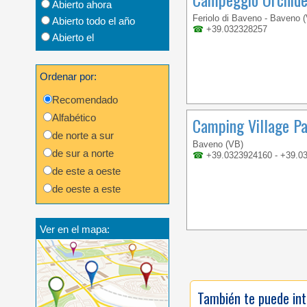
Abierto ahora
Feriolo di Baveno - Baveno 
Abierto todo el año
☎
+39.032328257
Abierto el
Ordenar por:
Recomendado
Alfabético
Camping Village Pa
de norte a sur
Baveno (VB)
de sur a norte
☎
+39.0323924160 - +39.0
de este a oeste
de oeste a este
Ver en el mapa:
También te puede int