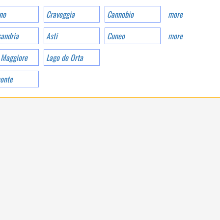
no
Craveggia
Cannobio
more
sandria
Asti
Cuneo
more
 Maggiore
Lago de Orta
onte
WELCOME TO THE
FIRST 5 STAR CAMPING
IN ITALY