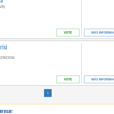
BEAUTIFUL GOLFO DI
(VB)
GAETA
VOTE
MÁS INFORMA
risi
CAMPANIA
323923156
VOTE
MÁS INFORMA
EASY SUMMER OFFER:
BEACH INCLUDED IN
THE BOOKING!
1
eresar: