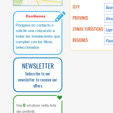
CITY
Bave
Escríbenos
PROVINCE
Ales
Póngase en contacto o
ZONAS TURÍSTICAS
Lago
solicite una cotización a
todas las instalaciones que
REGIONES
Piam
cumplan con los filtros
seleccionados
NEWSLETTER
Subscribe to our
newsletter to receive our
offers
0
Hai
strutture nella lista
dei preferiti.