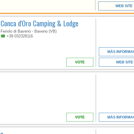
PIAMONTE
WEB SITE
Conca d'Oro Camping & Lodge
SITUATED ON A
PENINSULA IN THE
Feriolo di Baveno - Baveno (VB)
BORROMEAN GULF,
☎
+39.032328116
ON A QUIET AND
PANORAMIC POSITION
AND HAS A
MÁS INFORMA
PARTICULAR MILD
CLIMATE
VOTE
WEB SITE
PIAMONTE
VOTE
MÁS INFORMA
A BEACH OVER 1KM
ea
LONG LOCATED IN THE