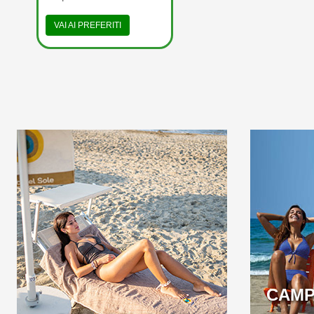
VAI AI PREFERITI
A BEACH OVER 1KM
WELC
LONG LOCATED IN THE
FIRST 5 S
BEAUTIFUL GOLFO DI
GAETA
CAMP