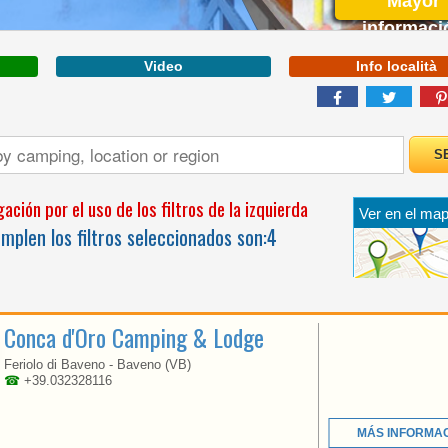
Mayor
informaci
Video
Info località
VÉNETO
ción por el uso de los filtros de la izquierda
Ver en el map
OUR CAMPING IS THE
plen los filtros seleccionados son:
4
IDEAL SETTING FOR A
FAMILY HOLIDAY
Conca d'Oro Camping & Lodge
Feriolo di Baveno - Baveno (VB)
☎
+39.032328116
MÁS INFORMA