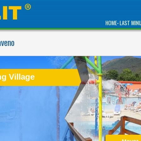
HOME
LAST MIN
•
aveno
WELCOME TO THE
FIRST 5 STAR CAMPING
IN ITALY
g Village