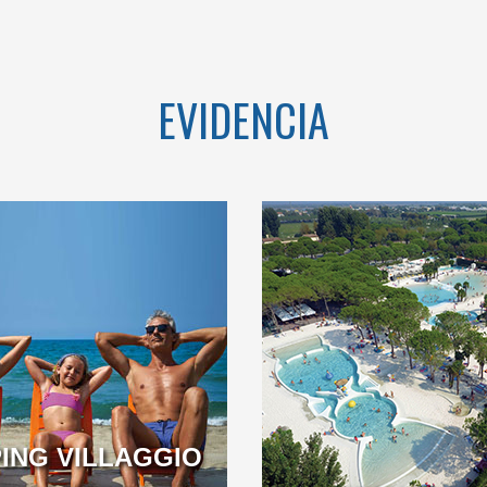
VÉNETO
EVIDENCIA
OME TO THE
A BEACH OVER 1KM
TAR CAMPING
LONG LOCATED IN THE
IN ITALY
BEAUTIFUL GOLFO DI
GAETA
ING VILLAGGIO