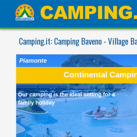
Camping.it:
Camping Baveno - Village B
Piamonte
Continental Campin
Our camping is the ideal setting for a
family holiday