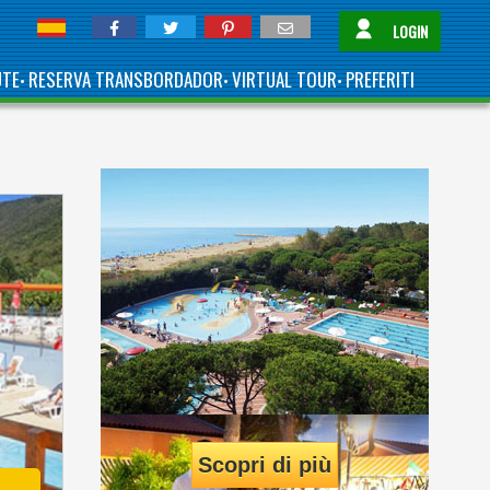
LOGIN
UTE
RESERVA TRANSBORDADOR
VIRTUAL TOUR
PREFERITI
•
•
•
Scopri di più