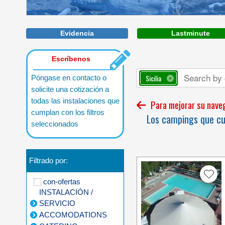
A beach over 1km long located in the
Evidencia
Lastminute
beautiful Golfo di Gaeta
Escríbenos
Sicilia
Póngase en contacto o
solicite una cotización a
todas las instalaciones que
Para mejorar su navega
cumplan con los filtros
Los campings que cum
seleccionados
Filtrado por:
con-ofertas
INSTALACIÓN /
SERVICIO
ACCOMODATIONS