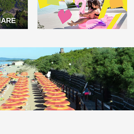
MARE
Informar un error
 Accessibility
•
En la red:
www.villaggi.com
-
www.camping-italy.net
-
adv.camping.it