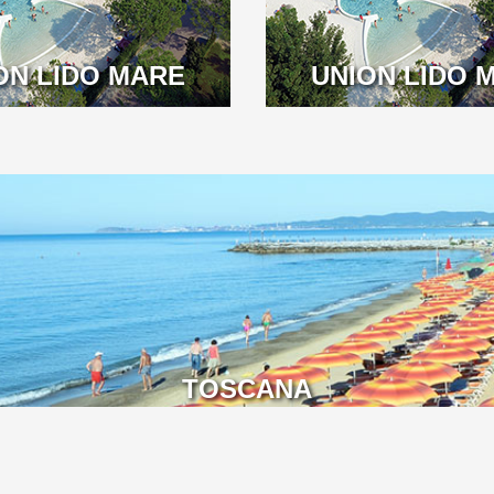
ON LIDO MARE
UNION LIDO 
TOSCANA
os
Publicidad
Disclaimer
Certificate
Privacy
Self-Declaration of
•
•
•
•
•