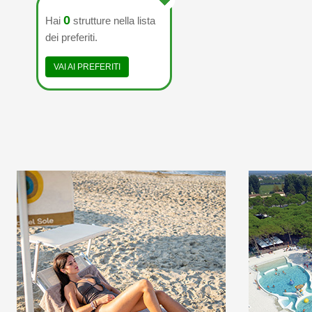
0
Hai
strutture nella lista
dei preferiti.
VAI AI PREFERITI
WELCOME TO THE
WELC
FIRST 5 STAR CAMPING
FIRST 5 S
IN ITALY