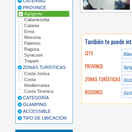
CATERING
PROVINCE
Agrigento
Caltanissetta
Catania
Enna
Messina
También te puede int
Palermo
Ragusa
CITY
Ribe
Syracuse
Trapani
PROVINCE
Agri
ZONAS TURÍSTICAS
Costa Jonica
ZONAS TURÍSTICAS
Costa
Mediterranea
Costa Tirrenica
REGIONES
Sicil
CATEGORÍA
GLAMPING
ACCESSIBLE
TIPO DE UBICACION