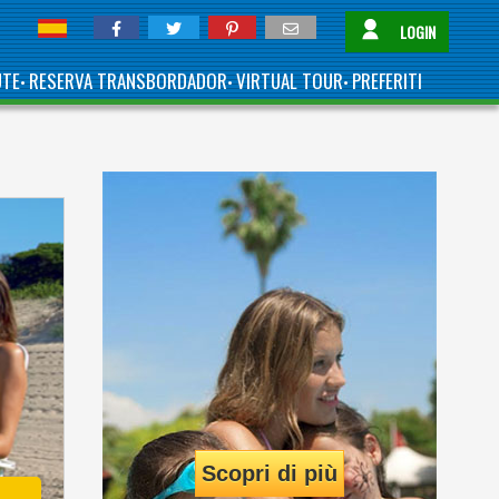
LOGIN
UTE
RESERVA TRANSBORDADOR
VIRTUAL TOUR
PREFERITI
•
•
•
Scopri di più