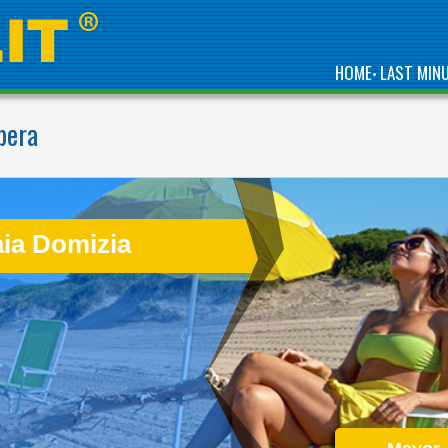
HOME
LAST MIN
•
bera
A BEACH OVER 1KM
LONG LOCATED IN THE
BEAUTIFUL GOLFO DI
GAETA
aia Domizia