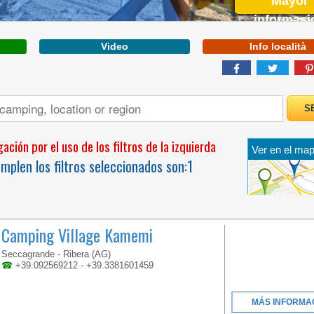
Mayor
Video
Info località
informaci
CAMPANIA
ción por el uso de los filtros de la izquierda
Ver en el map
WELCOME TO THE
plen los filtros seleccionados son:
1
FIRST 5 STAR CAMPING
IN ITALY
Camping Village Kamemi
Seccagrande - Ribera (AG)
☎
+39.092569212 - +39.3381601459
MÁS INFORMA