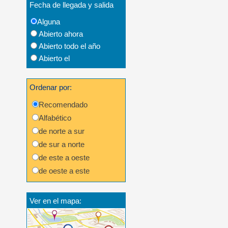
Fecha de llegada y salida
Alguna
Abierto ahora
Abierto todo el año
Abierto el
Ordenar por:
Recomendado
Alfabético
de norte a sur
de sur a norte
de este a oeste
de oeste a este
Ver en el mapa: