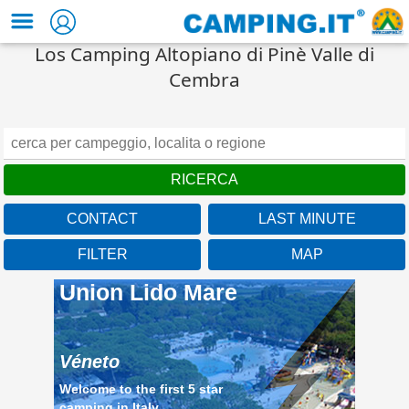
Los Camping Altopiano di Pinè Valle di
Cembra
CONTACT
LAST MINUTE
FILTER
MAP
Union Lido Mare
Véneto
Welcome to the first 5 star
camping in Italy