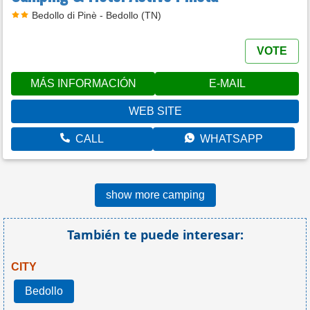
Bedollo di Pinè - Bedollo (TN)
VOTE
MÁS INFORMACIÓN
E-MAIL
WEB SITE
CALL
WHATSAPP
show more camping
También te puede interesar:
CITY
Bedollo