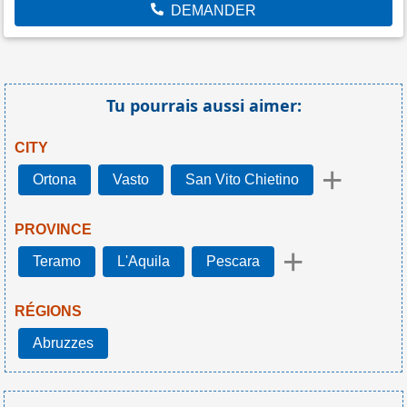
DEMANDER
Tu pourrais aussi aimer:
CITY
+
Ortona
Vasto
San Vito Chietino
PROVINCE
+
Teramo
L'Aquila
Pescara
RÉGIONS
Abruzzes