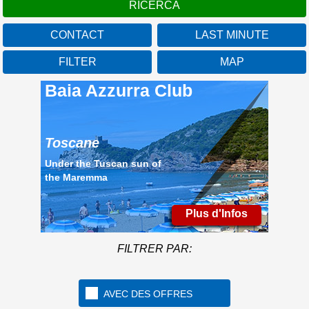
CONTACT
LAST MINUTE
FILTER
MAP
Baia Azzurra Club
Toscane
Under the Tuscan sun of
the Maremma
Plus d'Infos
FILTRER PAR:
AVEC DES OFFRES