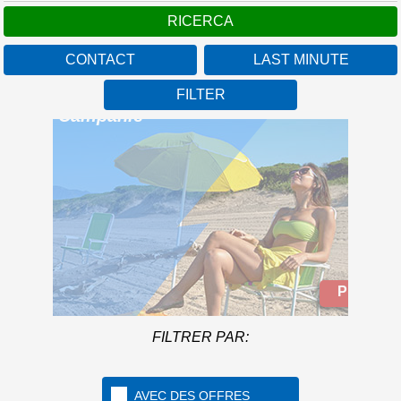
CONTACT
LAST MINUTE
FILTER
Camping Baia Domizia
Campanie
Plus d'Infos
Adomiziavec une plage de
plus de 1 km, dans le
FILTRER PAR:
cadre splendide du golfe
de Gaeta
AVEC DES OFFRES