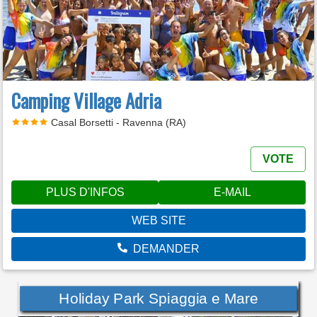
Camping Village Adria
Casal Borsetti - Ravenna (RA)
VOTE
PLUS D'INFOS
E-MAIL
WEB SITE
DEMANDER
Holiday Park Spiaggia e Mare