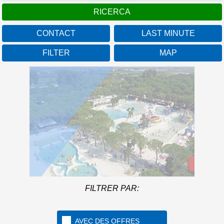
CONTACT
LAST MINUTE
FILTER
MAP
Union Lido Mare
Vénétie
Welcome to the first 5 star
camping in Italy
Plus d'Infos
FILTRER PAR:
AVEC DES OFFRES