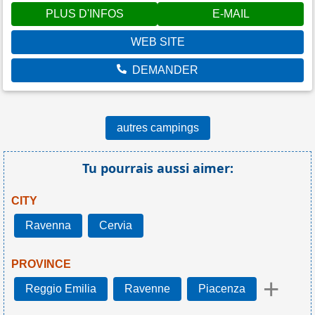
PLUS D'INFOS
E-MAIL
WEB SITE
DEMANDER
autres campings
Tu pourrais aussi aimer:
CITY
Ravenna
Cervia
PROVINCE
+
Reggio Emilia
Ravenne
Piacenza