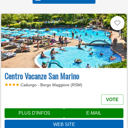
Centro Vacanze San Marino
Cailungo - Borgo Maggiore (RSM)
VOTE
PLUS D'INFOS
E-MAIL
WEB SITE