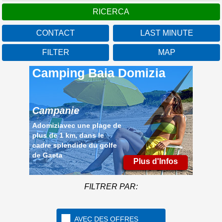
CONTACT
LAST MINUTE
FILTER
MAP
Camping Baia Domizia
Campanie
Adomiziavec une plage de
plus de 1 km, dans le
cadre splendide du golfe
de Gaeta
Plus d'Infos
FILTRER PAR:
AVEC DES OFFRES