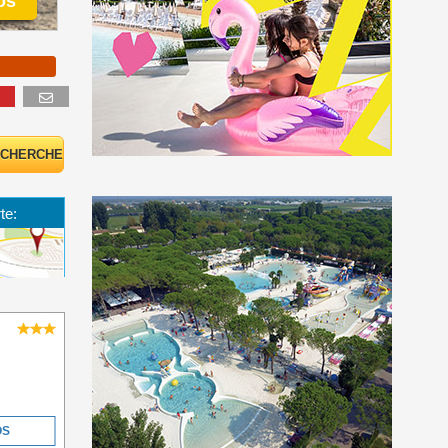
os
te:
OS