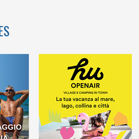
ES
AGGIO
IA