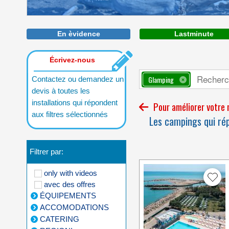
En èvidence
Lastminute
Écrivez-nous
Glamping
Contactez ou demandez un
devis à toutes les
installations qui répondent
Pour améliorer votre n
aux filtres sélectionnés
Les campings qui rép
Filtrer par:
only with videos
avec des offres
ÉQUIPEMENTS
ACCOMODATIONS
CATERING