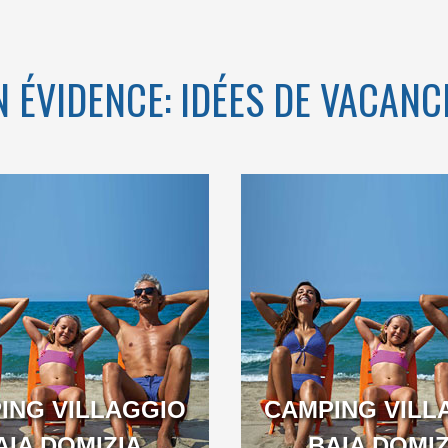
N ÉVIDENCE: IDÉES DE VACANC
IZIAVEC UNE
E PLUS DE 1
NS LE CADRE
DE DU GOLFE
DE GAETA
ING VILLAGGIO
CAMPING VILL
E
AIA DOMIZIA
BAIA DOMIZ