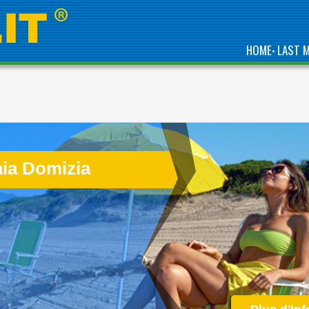
HOME
LAST 
•
aia Domizia