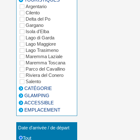
Argentario
Cilento
Delta del Po
Gargano
Isola d'Elba
Lago di Garda
Lago Maggiore
Lago Trasimeno
Maremma Laziale
Maremma Toscana
Parco del Cavallino
Riviera del Conero
Salento
CATÉGORIE
GLAMPING
ACCESSIBLE
EMPLACEMENT
Date d'arrivée / de départ
Tout