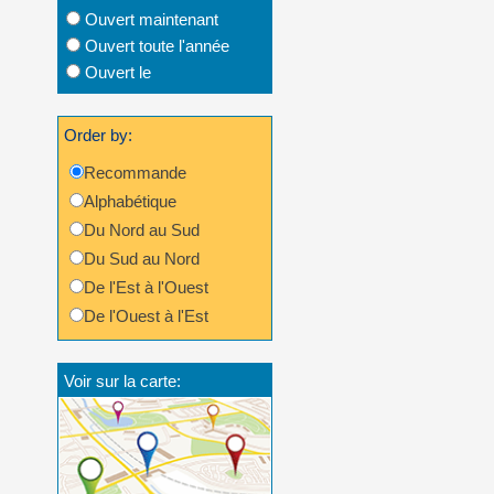
Ouvert maintenant
Ouvert toute l'année
Ouvert le
Order by:
Recommande
Alphabétique
Du Nord au Sud
Du Sud au Nord
De l'Est à l'Ouest
De l'Ouest à l'Est
Voir sur la carte: