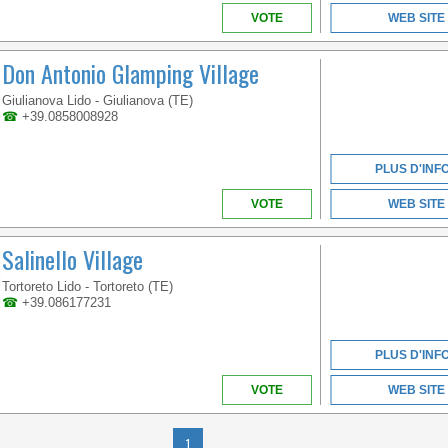
VÉNÉTIE
VOTE
WEB SITE
Don Antonio Glamping Village
ADOMIZIAVEC UNE
Giulianova Lido - Giulianova (TE)
PLAGE DE PLUS DE 1
☎
+39.0858008928
KM, DANS LE CADRE
SPLENDIDE DU GOLFE
DE GAETA
PLUS D'INF
VOTE
WEB SITE
Salinello Village
Tortoreto Lido - Tortoreto (TE)
☎
+39.086177231
CAMPANIE
PLUS D'INF
VOTE
WEB SITE
WELCOME TO THE
1
FIRST 5 STAR CAMPING