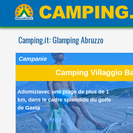
Camping.it:
Glamping Abruzzo
Campanie
Camping Villaggio B
Adomiziavec une plage de plus de 1
km, dans le cadre splendide du golfe
de Gaeta