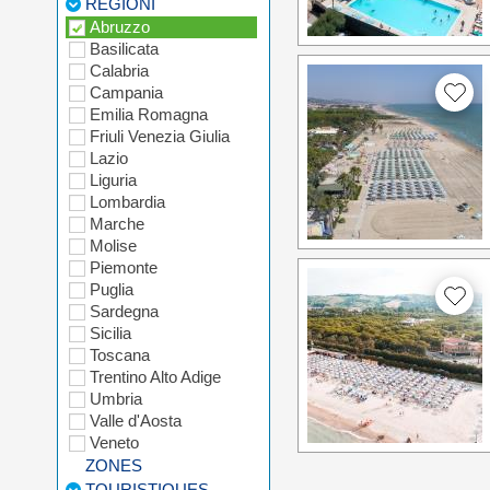
REGIONI
Abruzzo
Basilicata
Calabria
Campania
Emilia Romagna
Friuli Venezia Giulia
Lazio
Liguria
Lombardia
Marche
Molise
Piemonte
Puglia
Sardegna
Sicilia
Toscana
Trentino Alto Adige
Umbria
Valle d'Aosta
Veneto
ZONES
TOURISTIQUES