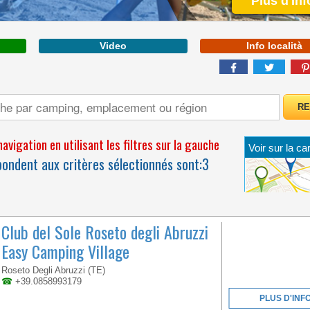
Plus d'Inf
Video
Info località
avigation en utilisant les filtres sur la gauche
Voir sur la car
WELCOME TO THE
ondent aux critères sélectionnés sont:
3
FIRST 5 STAR CAMPING
IN ITALY
Club del Sole Roseto degli Abruzzi
Easy Camping Village
Roseto Degli Abruzzi (TE)
☎
+39.0858993179
PLUS D'INF